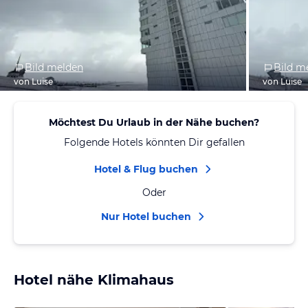
Bild melden
Bild m
von Luise
von Luise
Möchtest Du Urlaub in der Nähe buchen?
Folgende Hotels könnten Dir gefallen
Hotel & Flug buchen
Oder
Nur Hotel buchen
Hotel nähe Klimahaus