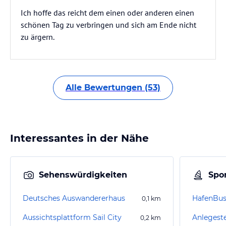
Ich hoffe das reicht dem einen oder anderen einen
schönen Tag zu verbringen und sich am Ende nicht
zu ärgern.
Alle Bewertungen (53)
Interessantes in der Nähe
Sehenswürdigkeiten
Spor
Deutsches Auswandererhaus
HafenBu
0,1
km
Aussichtsplattform Sail City
0,2
km