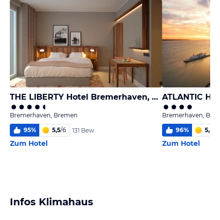
THE LIBERTY Hotel Bremerhaven, BW Signature Collection
ATLANTIC Hote
Bremerhaven, Bremen
Bremerhaven, Bre
95
%
5,5
/
6
96
%
5,4
/
6
131 Bew.
Zum Hotel
Zum Hotel
Infos Klimahaus