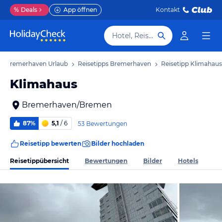
%
Deals
App öffnen
Kontakt
Hotel, Reiseziel
Bremerhaven Urlaub
Reisetipps Bremerhaven
Reisetipp Klimahaus
Klimahaus
Bremerhaven/Bremen
87%
5,1
/ 6
53 Bewertungen
Reisetipp bewerten
Bilder hochladen
Reisetippübersicht
Bewertungen
Bilder
Hotels