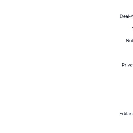
Deal-
Nu
Priva
Erklär