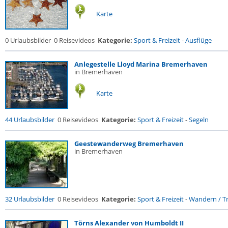
Karte
0 Urlaubsbilder
0 Reisevideos
Kategorie:
Sport & Freizeit
-
Ausflüge
Anlegestelle Lloyd Marina Bremerhaven
in Bremerhaven
Karte
44 Urlaubsbilder
0 Reisevideos
Kategorie:
Sport & Freizeit
-
Segeln
Geestewanderweg Bremerhaven
in Bremerhaven
32 Urlaubsbilder
0 Reisevideos
Kategorie:
Sport & Freizeit
-
Wandern / Tr
Törns Alexander von Humboldt II