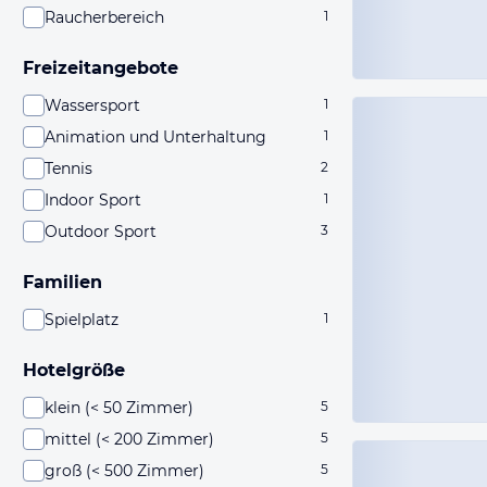
Raucherbereich
1
Freizeitangebote
Wassersport
1
Animation und Unterhaltung
1
Tennis
2
Indoor Sport
1
Outdoor Sport
3
Familien
Spielplatz
1
Hotelgröße
klein (< 50 Zimmer)
5
mittel (< 200 Zimmer)
5
groß (< 500 Zimmer)
5