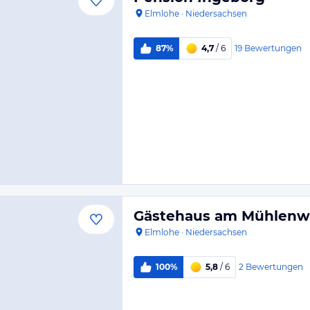
Elmlohe
·
Niedersachsen
19
Bewertungen
87%
4,7
/ 6
Gästehaus am Mühlen
Elmlohe
·
Niedersachsen
2
Bewertungen
100%
5,8
/ 6