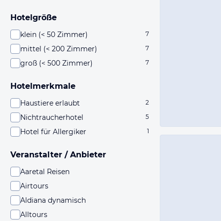
Hotelgröße
klein (< 50 Zimmer)
7
mittel (< 200 Zimmer)
7
groß (< 500 Zimmer)
7
Hotelmerkmale
Haustiere erlaubt
2
Nichtraucherhotel
5
Hotel für Allergiker
1
Veranstalter / Anbieter
Aaretal Reisen
Airtours
Aldiana dynamisch
Alltours