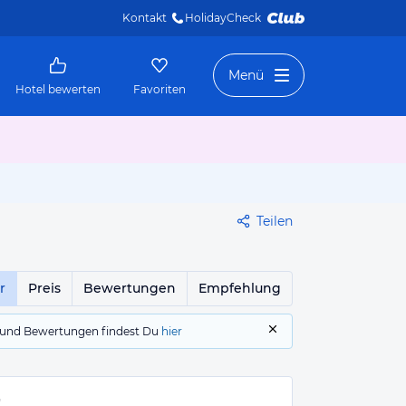
Kontakt
HolidayCheck 
Menü
Hotel bewerten
Favoriten
Teilen
r
Preis
Bewertungen
Empfehlung
gs und Bewertungen findest Du
hier
r