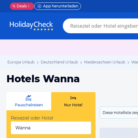
%
Deals
App herunterladen
Europa Urlaub
Deutschland Urlaub
Niedersachsen Urlaub
Wan
Hotels Wanna
Pauschalreisen
Nur Hotel
Diese Hotelliste z
Reiseziel oder Hotel
Wanna