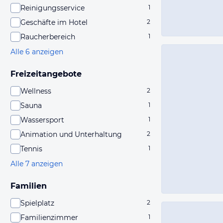
Reinigungsservice
1
Geschäfte im Hotel
2
Raucherbereich
1
Alle 6 anzeigen
Freizeitangebote
Wellness
2
Sauna
1
Wassersport
1
Animation und Unterhaltung
2
Tennis
1
Alle 7 anzeigen
Familien
Spielplatz
2
Familienzimmer
1