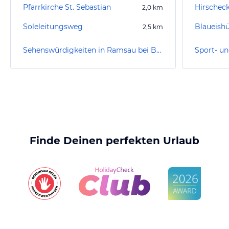
Pfarrkirche St. Sebastian
Hirscheck
2,0
km
Soleleitungsweg
Blaueishü
2,5
km
Sehenswürdigkeiten in Ramsau bei Berchtesgaden
Finde Deinen perfekten Urlaub