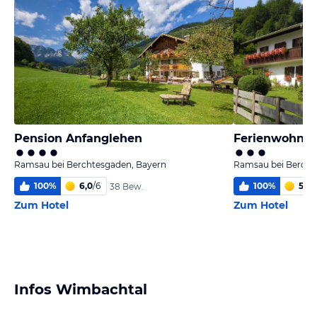
Pension Anfanglehen
Ferienwohnun
Ramsau bei Berchtesgaden, Bayern
Ramsau bei Bercht
100
%
6,0
/
6
100
%
5,6
/
38 Bew.
Zum Hotel
Zum Hotel
Infos Wimbachtal