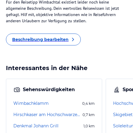
Für den Reisetipp Wimbachtal existiert leider noch keine
allgemeine Beschreibung. Dein wertvolles Reisewissen ist jetzt
gefragt. Hilf mit, objektive Informationen wie in Reiseführern
anderen Urlaubern zur Verfügung zu stellen.
Beschreibung bearbeiten
Interessantes in der Nähe
Sehenswürdigkeiten
Spor
Wimbachklamm
Hochschw
0,4
km
Hirschkaser am Hochschwarzeck
Skigebiet
0,7
km
Denkmal Johann Grill
Soleleit
1,0
km