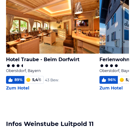
Hotel Traube - Beim Dorfwirt
Ferienwohnun
Oberstdorf, Bayern
Oberstdorf, Bayern
89
%
5,4
/
6
96
%
5,9
/
6
43 Bew.
Zum Hotel
Zum Hotel
Infos Weinstube Luitpold 11