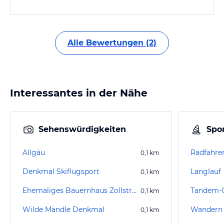
Alle Bewertungen (2)
Interessantes in der Nähe
Sehenswürdigkeiten
Spor
Allgäu
Radfahre
0,1
km
Denkmal Skiflugsport
Langlauf
0,1
km
Ehemaliges Bauernhaus Zollstraße 1
0,1
km
Wilde Mändle Denkmal
Wandern 
0,1
km