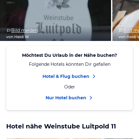
Bild melden
Bild m
von Heidi W
von Heidi
Möchtest Du Urlaub in der Nähe buchen?
Folgende Hotels könnten Dir gefallen
Hotel & Flug buchen
Oder
Nur Hotel buchen
Hotel nähe Weinstube Luitpold 11