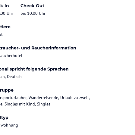
k-In
Check-Out
:00 Uhr
bis 10:00 Uhr
tiere
bt
traucher- und Raucherinformation
raucherhotel
onal spricht folgende Sprachen
sch, Deutsch
gruppe
rsporturlauber, Wanderreisende, Urlaub zu zweit,
e, Singles mit Kind, Singles
ltyp
enwohnung