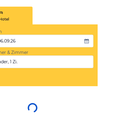
Hotel
m
06.09.26
mer & Zimmer
der, 1 Zi.