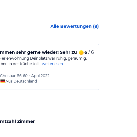
Alle Bewertungen (
8
)
mmen sehr gerne wieder! Sehr zu empfehlen !!
6
/ 6
Tolle Winter
Ferienwohnung Deinplatz war ruhig, geräumig,
Dorfhaus Ober
ber, in der Küche toll…
weiterlesen
Wir waren im W
Christian
56-60
•
April 2022
Carme
Aus Deutschland
mtzahl Zimmer