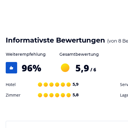
Informativste Bewertungen
(von
8
Be
Weiterempfehlung
Gesamtbewertung
96
%
5,9
/ 6
Hotel
5,9
Serv
Zimmer
5,8
Lag