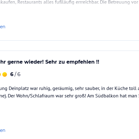
aufen, Restaurants alles fußläufig errreichbar. Die Betreuung vo
rlaub in Oberstdorf, dann nur das Dorfhaus!
len
r gerne wieder! Sehr zu empfehlen !!
6
/ 6
g Deinplatz war ruhig, geräumig, sehr sauber, in der Küche toll a
ne). Der Wohn/Schlafraum war sehr groß! Am Südbalkon hat man 
len