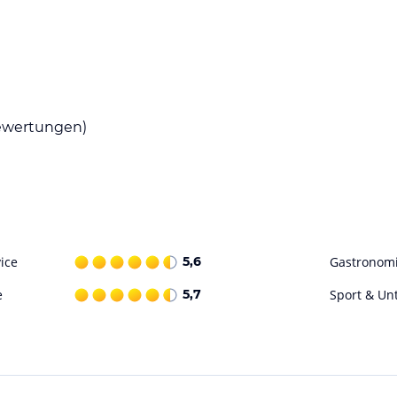
wertungen)
ice
5,6
Gastronom
e
5,7
Sport & Un