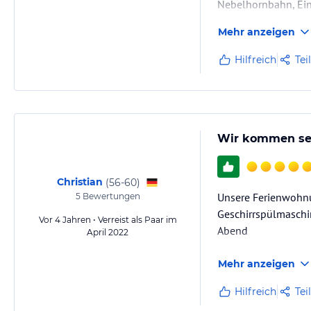
Nebelhornbahn, Eink
einfach top. Wenn U
Mehr anzeigen
Hilfreich
Tei
Wir kommen seh
Christian
(
56-60
)
Unsere Ferienwohnun
5
Bewertungen
Geschirrspülmaschi
Vor 4 Jahren • Verreist als Paar im
Abend
April 2022
Mehr anzeigen
Hilfreich
Tei