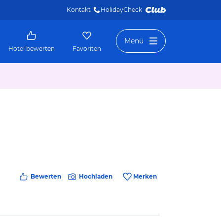
Kontakt
HolidayCheck 
Menü
Hotel bewerten
Favoriten
Bewerten
Hochladen
Merken