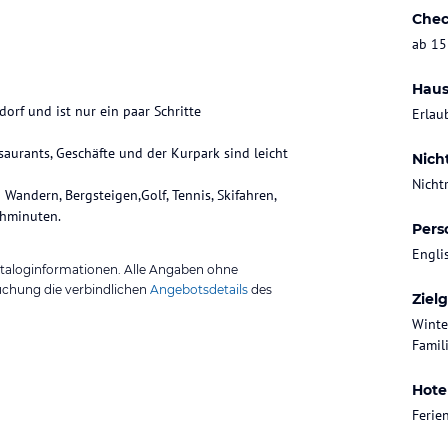
Chec
ab 15
Haus
rf und ist nur ein paar Schritte
Erlau
esaurants, Geschäfte und der Kurpark sind leicht
Nich
Nicht
Wandern, Bergsteigen,Golf, Tennis, Skifahren,
ehminuten.
Pers
Engli
ataloginformationen. Alle Angaben ohne
uchung die verbindlichen
Angebotsdetails
des
Ziel
Winte
Famili
Hote
Feri