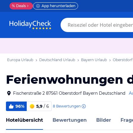
%
Deals
App herunterladen
Europa Urlaub
Deutschland Urlaub
Bayern Urlaub
Oberstdorf
Ferienwohnungen d
Fischerstraße 2 87561 Oberstdorf Bayern Deutschland
A
96%
5,9
/ 6
8
Bewertungen
Hotelübersicht
Bewertungen
Bilder
Frag