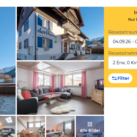
Nur 
Reisezeitrau
04.09.26 - 
Reiseteilneh
2 Erw, 0 Kin
vom Hotelier, Januar 2018
Filter
vom Hotelier, November 2018
Alle Bilder
(
21
)