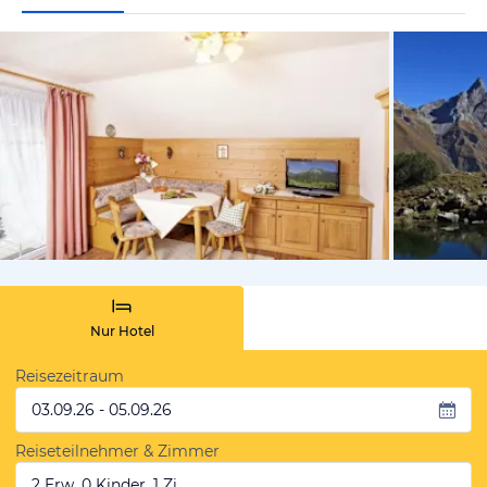
von Booki
Nur Hotel
Reisezeitraum
03.09.26 - 05.09.26
Reiseteilnehmer & Zimmer
2 Erw, 0 Kinder, 1 Zi.