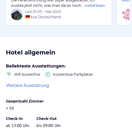
Die Ferienwohnung war super ausgestattet, ich
weite
wüsste jetzt nicht, was man daran noch…
weiterlesen
Lars
51-55
•
Mai 2023
Aus Deutschland
Hotel allgemein
Beliebteste Ausstattungen:
Wifi kostenfrei
Kostenlose Parkplätze
Weitere Ausstattung
Gesamtzahl Zimmer
< 50
Check-In
Check-Out
ab 13:00 Uhr
bis 09:00 Uhr