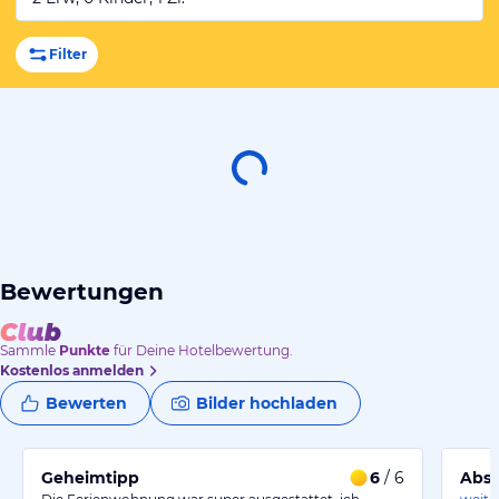
Filter
Bewertungen
Sammle
Punkte
für Deine Hotelbewertung.
Kostenlos anmelden
Bewerten
Bilder hochladen
Geheimtipp
6
/ 6
Abso