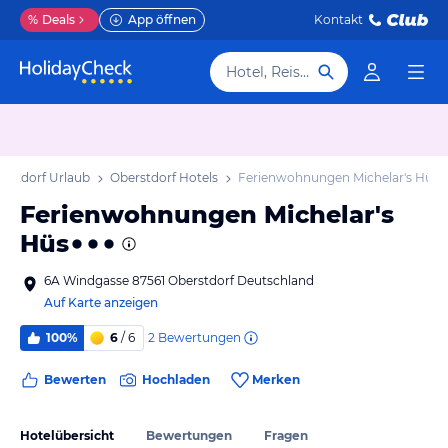
%
Deals
App öffnen
Kontakt
Hotel, Reiseziel
rstdorf Urlaub
Oberstdorf Hotels
Ferienwohnungen Michelar's Hüs
Ferienwohnungen Michelar's
Hüs
6A Windgasse 87561 Oberstdorf Deutschland
Auf Karte anzeigen
2
Bewertungen
100%
6
/ 6
Bewerten
Hochladen
Merken
Hotelübersicht
Bewertungen
Fragen