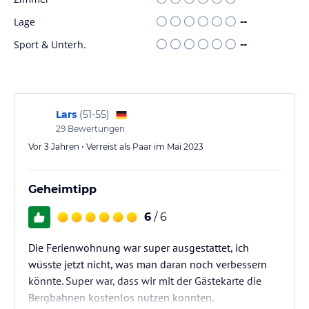
regionale Küche genießen.
Lage
--
Sport und Unterhaltung
Sport & Unterh.
--
Das Gästehaus Michelar's Hüs ist ein idealer Ausgangspunkt für
Aktivitäten in der Natur. In der Umgebung können Sie Skifahren,
Wandern und Radfahren. Eine Skiaufbewahrung ist in der
Unterkunft vorhanden, so dass Sie Ihre Ausrüstung sicher
aufbewahren können. Die Skipisten sind in unmittelbarer Nähe
Lars
(
51-55
)
und bieten eine Vielzahl von Abfahrten für alle
29
Bewertungen
Schwierigkeitsgrade.
Vor 3 Jahren • Verreist als Paar im Mai 2023
Hinweis:
Verfasst von HolidayCheck mit Hilfe von KI. Alle
Angaben ohne Gewähr. Bitte lies vor der Buchung die
Geheimtipp
verbindlichen
Angebotsdetails
des jeweiligen Veranstalters.
6
/ 6
Die Ferienwohnung war super ausgestattet, ich
wüsste jetzt nicht, was man daran noch verbessern
könnte. Super war, dass wir mit der Gästekarte die
Bergbahnen kostenlos nutzen konnten.