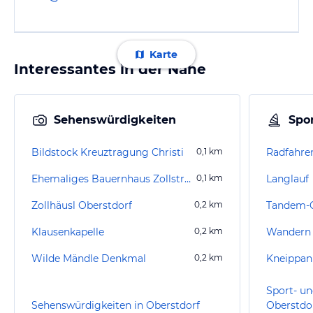
Karte
Interessantes in der Nähe
Sehenswürdigkeiten
Spor
Bildstock Kreuztragung Christi
0,1
km
Radfahre
Ehemaliges Bauernhaus Zollstraße 1
0,1
km
Langlauf
Zollhäusl Oberstdorf
0,2
km
Klausenkapelle
0,2
km
Wandern 
Wilde Mändle Denkmal
0,2
km
Sport- un
Sehenswürdigkeiten in Oberstdorf
Oberstdo