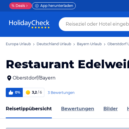
%
Deals
App herunterladen
Europa Urlaub
Deutschland Urlaub
Bayern Urlaub
Oberstdorf 
Restaurant Edelwei
Oberstdorf/Bayern
0%
3,2
/ 6
3 Bewertungen
Reisetippübersicht
Bewertungen
Bilder