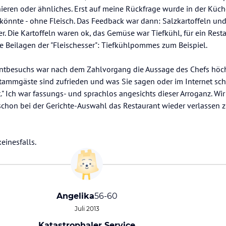
ieren oder ähnliches. Erst auf meine Rückfrage wurde in der Küch
könnte - ohne Fleisch. Das Feedback war dann: Salzkartoffeln un
er. Die Kartoffeln waren ok, das Gemüse war Tiefkühl, für ein Rest
die Beilagen der "Fleischesser": Tiefkühlpommes zum Beispiel.
rantbesuchs war nach dem Zahlvorgang die Aussage des Chefs höc
 Stammgäste sind zufrieden und was Sie sagen oder im Internet sch
t." Ich war fassungs- und sprachlos angesichts dieser Arroganz. Wi
 schon bei der Gerichte-Auswahl das Restaurant wieder verlassen
einesfalls.
Angelika
56-60
Juli 2013
Katastrophaler Service