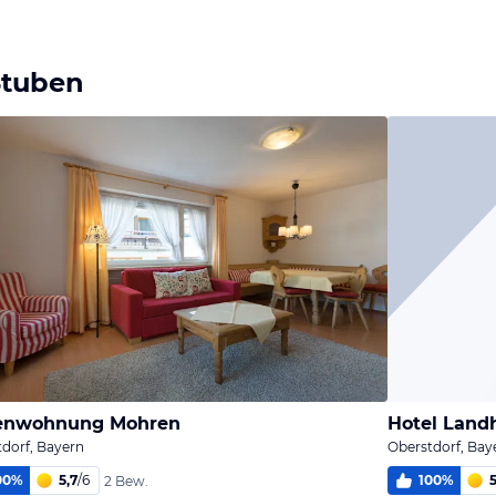
Stuben
ienwohnung Mohren
Hotel Land
dorf, Bayern
Oberstdorf, Bay
00
%
5,7
/
6
100
%
5
2 Bew.