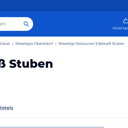
Hotel be
Urlaub
Reisetipps Oberstdorf
Reisetipp Restaurant Edelweiß Stuben
ß Stuben
Hotels