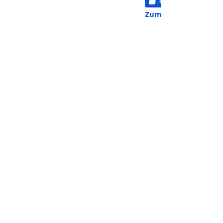
100
%
6
/
6
2 Be
Zum Hotel