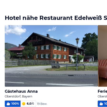
Hotel nähe Restaurant Edelweiß 
Gästehaus Anna
Fer
Oberstdorf, Bayern
Oberst
100
%
6,0
/
6
1
19 Bew.