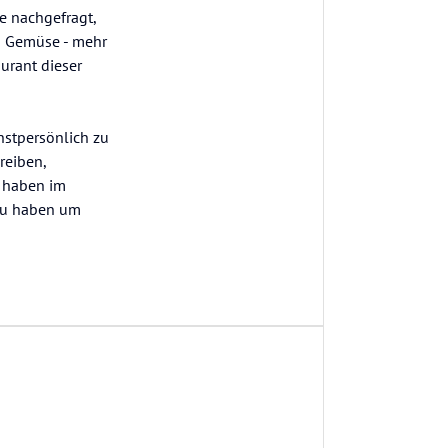
e nachgefragt,
d Gemüse - mehr
aurant dieser
hstpersönlich zu
reiben,
r haben im
 zu haben um