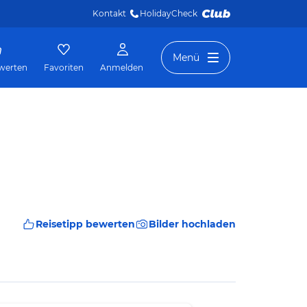
Kontakt
HolidayCheck 
Menü
werten
Favoriten
Anmelden
Reisetipp bewerten
Bilder hochladen