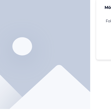
Mö
Fo