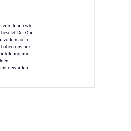
e, von denen wir
 besetzt. Der Ober
und zudem auch
d haben uns nur
schuldigung und
einem
hämt geworden -