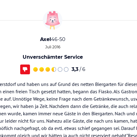
Axel
46-50
Juli 2016
Unverschämter Service
3,3
/ 6
erstdorf und haben uns auf Grund des netten Biergarten für diese
 einen freien Tisch gesetzt hatten, begann das Fiasko. Als Gastr
ice auf. Unnötige Wege, keine Frage nach dem Getränkewunsch, usw
fregen, wir haben ja Zeit. Nachdem dann die Getränke, die auch rela
 wurde, kamen immer neue Gäste in den Biergarten. Nach und
r leider nicht für uns. Nahezu alle Gäste, die nach uns kamen, hat
flich nachgefragt, ob da evtl. etwas schief gegangen sei. Darauf
nkommt gleich und wir hätten ja auch nicht reserviert gehabt"Res