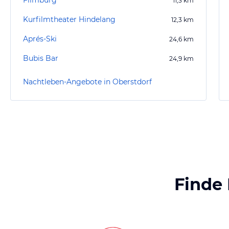
Filmburg
11,3
km
Kurfilmtheater Hindelang
12,3
km
Aprés-Ski
24,6
km
Bubis Bar
24,9
km
Nachtleben-Angebote in Oberstdorf
Finde