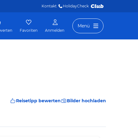
Kontakt
HolidayCheck 
Menü
werten
Favoriten
Anmelden
Reisetipp bewerten
Bilder hochladen