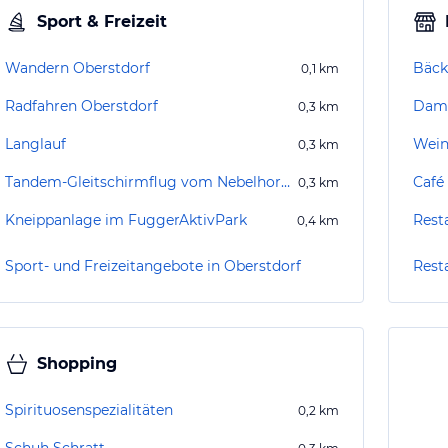
Sport & Freizeit
Wandern Oberstdorf
Bäck
0,1
km
Radfahren Oberstdorf
Damp
0,3
km
Langlauf
Wein
0,3
km
Tandem-Gleitschirmflug vom Nebelhorngipfel
Café 
0,3
km
Kneippanlage im FuggerAktivPark
Rest
0,4
km
Sport- und Freizeitangebote in Oberstdorf
Rest
Shopping
Spirituosenspezialitäten
0,2
km