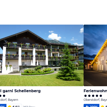
l garni Schellenberg
Ferienwohn
dorf, Bayern
Oberstdorf, Bay
00
%
6,0
/
6
100
%
5