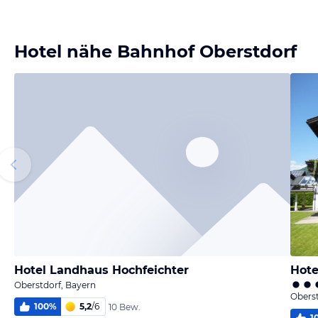
Bild
melden
von Herbert
Hotel nähe Bahnhof Oberstdorf
Hotel Landhaus Hochfeichter
Hote
Oberstdorf, Bayern
Oberst
100
%
5,2
/
6
10 Bew.
1