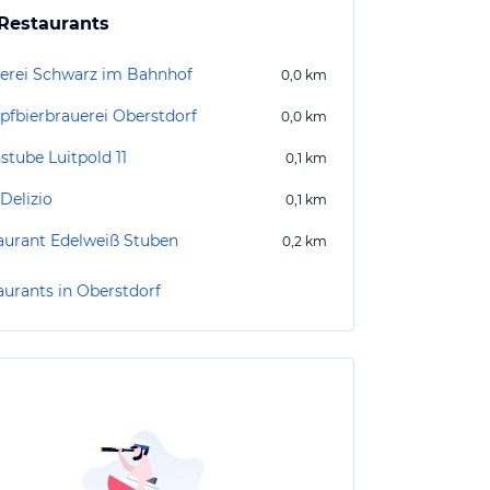
Restaurants
erei Schwarz im Bahnhof
0,0
km
fbierbrauerei Oberstdorf
0,0
km
stube Luitpold 11
0,1
km
Delizio
0,1
km
aurant Edelweiß Stuben
0,2
km
aurants in Oberstdorf