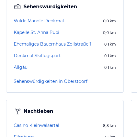
Sehenswürdigkeiten
Wilde Mändle Denkmal
0,0
km
Kapelle St. Anna Rubi
0,0
km
Ehemaliges Bauernhaus Zollstraße 1
0,1
km
Denkmal Skiflugsport
0,1
km
Allgäu
0,1
km
Sehenswürdigkeiten in Oberstdorf
Nachtleben
Casino Kleinwalsertal
8,8
km