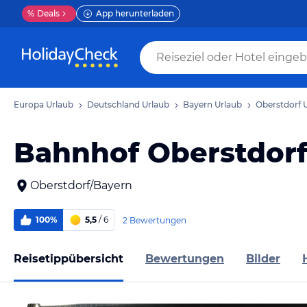
%
Deals
App herunterladen
Europa Urlaub
Deutschland Urlaub
Bayern Urlaub
Oberstdorf 
Bahnhof Oberstdor
Oberstdorf/Bayern
100%
5,5
/ 6
2 Bewertungen
Reisetippübersicht
Bewertungen
Bilder