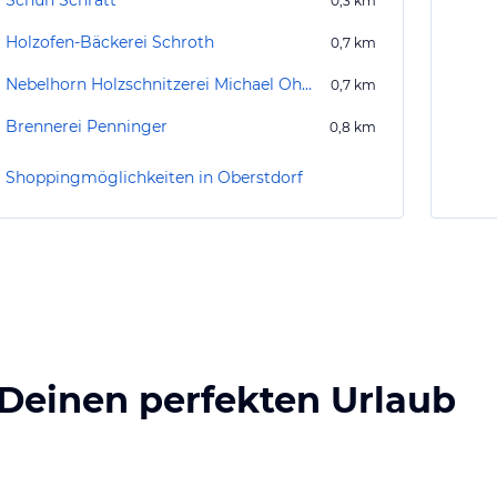
Schuh Schratt
0,3
km
Holzofen-Bäckerei Schroth
0,7
km
Nebelhorn Holzschnitzerei Michael Ohmayer
0,7
km
Brennerei Penninger
0,8
km
Shoppingmöglichkeiten in Oberstdorf
 Deinen perfekten Urlaub