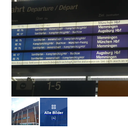
Bild melden
von Heidi W
Alle Bilder
(
4
)