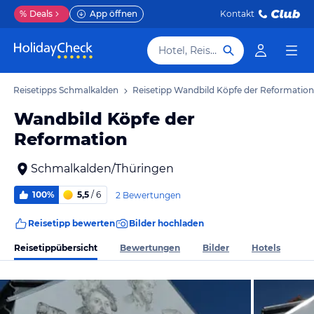
%
Deals
App öffnen
Kontakt
Hotel, Reiseziel
Reisetipps Schmalkalden
Reisetipp Wandbild Köpfe der Reformation
Wandbild Köpfe der
Reformation
Schmalkalden/Thüringen
100%
5,5
/ 6
2 Bewertungen
Reisetipp bewerten
Bilder hochladen
Reisetippübersicht
Bewertungen
Bilder
Hotels