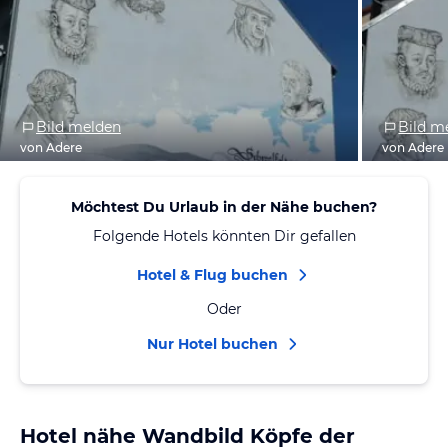
Bild melden
Bild m
von Adere
von Adere
Möchtest Du Urlaub in der Nähe buchen?
Folgende Hotels könnten Dir gefallen
Hotel & Flug buchen
Oder
Nur Hotel buchen
Hotel nähe Wandbild Köpfe der