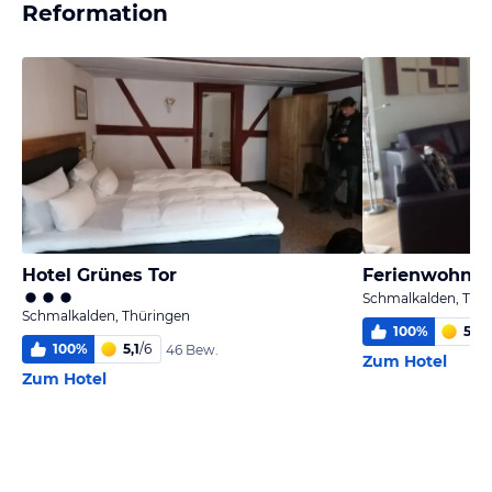
Reformation
Hotel Grünes Tor
Ferienwohnun
Schmalkalden, Thü
Schmalkalden, Thüringen
100
%
5,4
/
100
%
5,1
/
6
46 Bew.
Zum Hotel
Zum Hotel