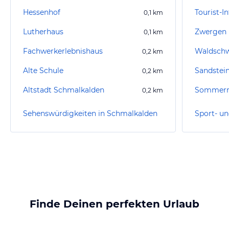
Hessenhof
Tourist-I
0,1
km
Lutherhaus
Zwergen 
0,1
km
Fachwerkerlebnishaus
Waldsch
0,2
km
Alte Schule
Sandstei
0,2
km
Altstadt Schmalkalden
0,2
km
Sehenswürdigkeiten in Schmalkalden
Finde Deinen perfekten Urlaub