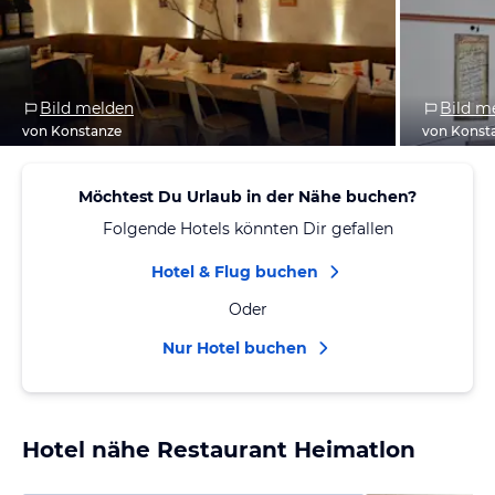
Bild melden
Bild m
von Konstanze
von Konst
Möchtest Du Urlaub in der Nähe buchen?
Folgende Hotels könnten Dir gefallen
Hotel & Flug buchen
Oder
Nur Hotel buchen
Hotel nähe Restaurant Heimatlon