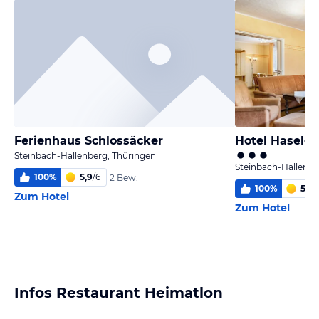
Ferienhaus Schlossäcker
Hotel Haselg
Steinbach-Hallenberg, Thüringen
Steinbach-Hallenbe
100
%
5,9
/
6
2 Bew.
100
%
5,9
/
Zum Hotel
Zum Hotel
Infos Restaurant Heimatlon