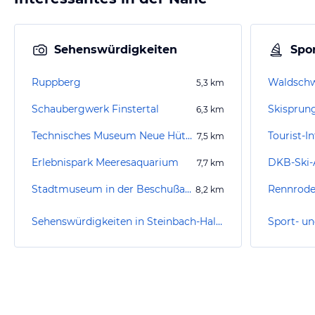
Sehenswürdigkeiten
Spor
Ruppberg
Waldsch
5,3
km
Schaubergwerk Finstertal
6,3
km
Technisches Museum Neue Hütte
Tourist-I
7,5
km
Erlebnispark Meeresaquarium
DKB-Ski-
7,7
km
Stadtmuseum in der Beschußanstalt
8,2
km
Sehenswürdigkeiten in Steinbach-Hallenberg