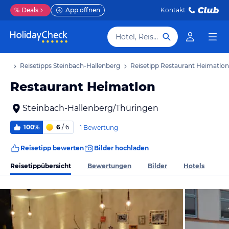
%
Deals
App öffnen
Kontakt
Hotel, Reiseziel
aub
Reisetipps Steinbach-Hallenberg
Reisetipp Restaurant Heimatlon
Restaurant Heimatlon
Steinbach-Hallenberg/Thüringen
100%
6
/ 6
1 Bewertung
Reisetipp bewerten
Bilder hochladen
Reisetippübersicht
Bewertungen
Bilder
Hotels