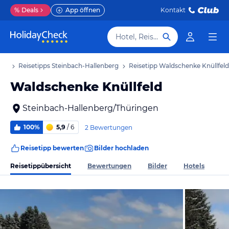
%
Deals
App öffnen
Kontakt
Hotel, Reiseziel
aub
Reisetipps Steinbach-Hallenberg
Reisetipp Waldschenke Knüllfeld
Waldschenke Knüllfeld
Steinbach-Hallenberg/Thüringen
100%
5,9
/ 6
2 Bewertungen
Reisetipp bewerten
Bilder hochladen
Reisetippübersicht
Bewertungen
Bilder
Hotels