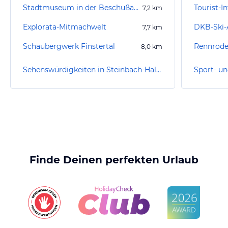
Stadtmuseum in der Beschußanstalt
Tourist-I
7,2
km
Explorata-Mitmachwelt
DKB-Ski-
7,7
km
Schaubergwerk Finstertal
8,0
km
Sehenswürdigkeiten in Steinbach-Hallenberg
Finde Deinen perfekten Urlaub