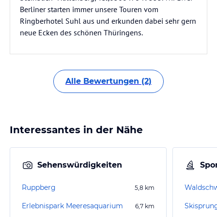
Berliner starten immer unsere Touren vom
Ringberhotel Suhl aus und erkunden dabei sehr gern
neue Ecken des schönen Thüringens.
Alle Bewertungen (2)
Interessantes in der Nähe
Sehenswürdigkeiten
Spor
Ruppberg
Waldsch
5,8
km
Erlebnispark Meeresaquarium
6,7
km