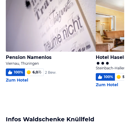
Pension Namenlos
Hotel Haselg
Viernau, Thüringen
Steinbach-Hallenbe
100
%
6,0
/
6
2 Bew.
100
%
5,9
/
Zum Hotel
Zum Hotel
Infos Waldschenke Knüllfeld