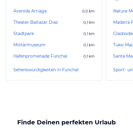
Avenida Arriaga
Nature M
0,0
km
Theater Baltazar Dias
Madeira 
0,1
km
Stadtpark
0,1
km
Militärmuseum
Tukxi Mad
0,1
km
Hafenpromenade Funchal
Santa Ma
0,1
km
Sehenswürdigkeiten in Funchal
Finde Deinen perfekten Urlaub