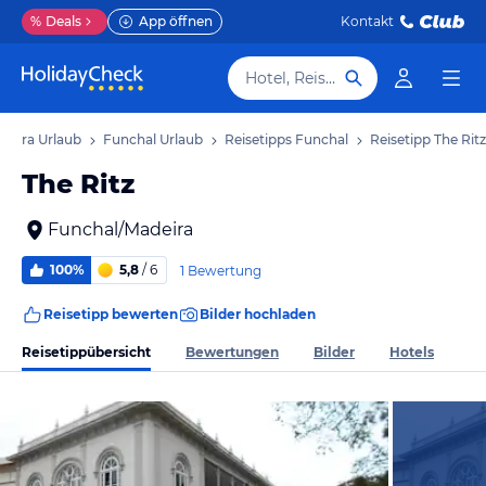
%
Deals
App öffnen
Kontakt
Hotel, Reiseziel
deira Urlaub
Funchal Urlaub
Reisetipps Funchal
Reisetipp The Ritz
The Ritz
Funchal/Madeira
100%
5,8
/ 6
1 Bewertung
Reisetipp bewerten
Bilder hochladen
Reisetippübersicht
Bewertungen
Bilder
Hotels