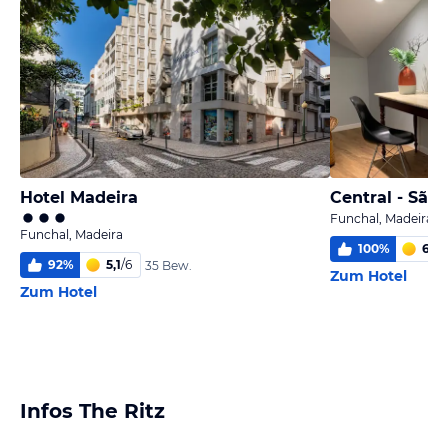
Hotel Madeira
Central - São
Funchal, Madeira
Funchal, Madeira
100
%
6,0
/
92
%
5,1
/
6
35 Bew.
Zum Hotel
Zum Hotel
Infos The Ritz