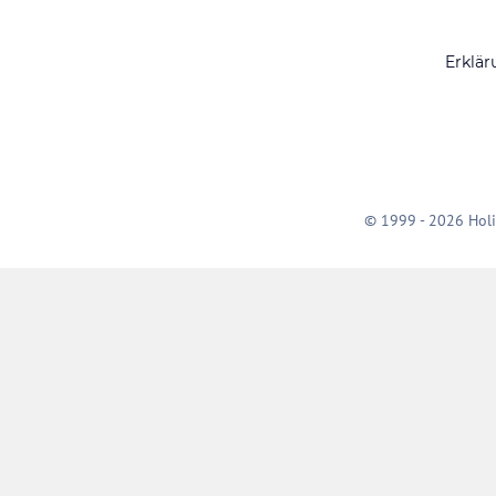
Erklär
© 1999 - 2026 Holi