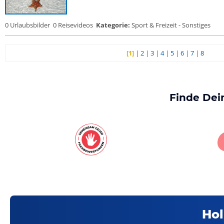
0 Urlaubsbilder
0 Reisevideos
Kategorie:
Sport & Freizeit - Sonstiges
[1]
|
2
|
3
|
4
|
5
|
6
|
7
|
8
Finde Dei
Hol