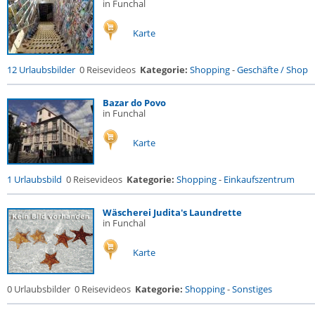
in Funchal
Karte
12 Urlaubsbilder
0 Reisevideos
Kategorie:
Shopping
-
Geschäfte / Shop
Bazar do Povo
in Funchal
Karte
1 Urlaubsbild
0 Reisevideos
Kategorie:
Shopping
-
Einkaufszentrum
Wäscherei Judita's Laundrette
in Funchal
Karte
0 Urlaubsbilder
0 Reisevideos
Kategorie:
Shopping
-
Sonstiges