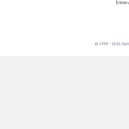
Erklär
© 1999 - 2026 Holi