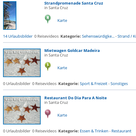
Strandpromenade Santa Cruz
in Santa Cruz
Karte
14 Urlaubsbilder
0 Reisevideos
Kategorie:
Sehenswürdigke...
-
Strand / Kü
Mietwagen Goldcar Madeira
in Santa Cruz
Karte
0 Urlaubsbilder
0 Reisevideos
Kategorie:
Sport & Freizeit
-
Sonstiges
Restaurant Do Dia Para A Noite
in Santa Cruz
Karte
0 Urlaubsbilder
0 Reisevideos
Kategorie:
Essen & Trinken
-
Restaurant