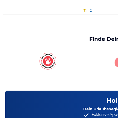
[1]
|
2
Finde Dei
Hol
Dein Urlaubsbegle
Exklusive App