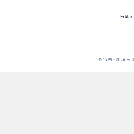
Erklär
© 1999 - 2026 Holi