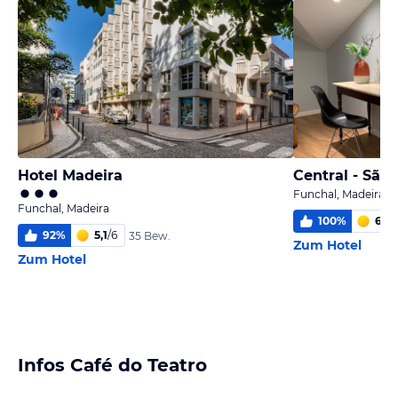
Hotel Madeira
Central - São
Funchal, Madeira
Funchal, Madeira
100
%
6,0
/
92
%
5,1
/
6
35 Bew.
Zum Hotel
Zum Hotel
Infos Café do Teatro