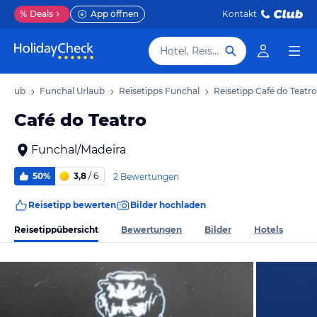
%
Deals
App öffnen
Kontakt
Hotel, Reiseziel
Urlaub
Funchal Urlaub
Reisetipps Funchal
Reisetipp Café do Teatro
Café do Teatro
Funchal/Madeira
50%
3,8
/ 6
2 Bewertungen
Reisetipp bewerten
Bilder hochladen
Reisetippübersicht
Bewertungen
Bilder
Hotels