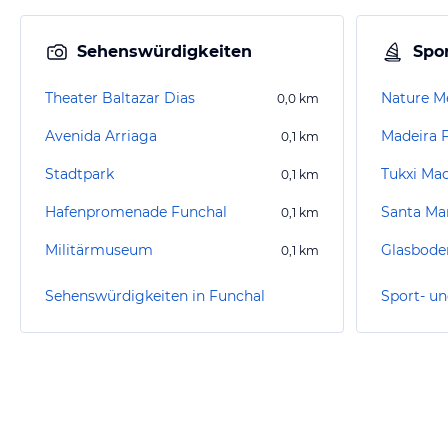
Sehenswürdigkeiten
Spor
Theater Baltazar Dias
Nature M
0,0
km
Avenida Arriaga
Madeira 
0,1
km
Stadtpark
Tukxi Mad
0,1
km
Hafenpromenade Funchal
Santa Ma
0,1
km
Militärmuseum
0,1
km
Sehenswürdigkeiten in Funchal