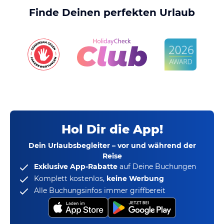
Finde Deinen perfekten Urlaub
Hol Dir die App!
Dein Urlaubsbegleiter – vor und während der
Reise
Exklusive App-Rabatte
auf Deine Buchungen
Komplett kostenlos,
keine Werbung
Alle Buchungsinfos immer griffbereit