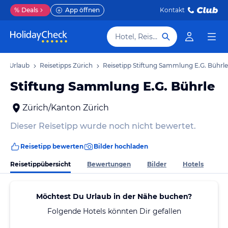
%
Deals
App öffnen
Kontakt
Hotel, Reiseziel
ich Urlaub
Reisetipps Zürich
Reisetipp Stiftung Sammlung E.G. Bührle
Stiftung Sammlung E.G. Bührle
Zürich/Kanton Zürich
Dieser Reisetipp wurde noch nicht bewertet.
Reisetipp bewerten
Bilder hochladen
Reisetippübersicht
Bewertungen
Bilder
Hotels
Möchtest Du Urlaub in der Nähe buchen?
Folgende Hotels könnten Dir gefallen