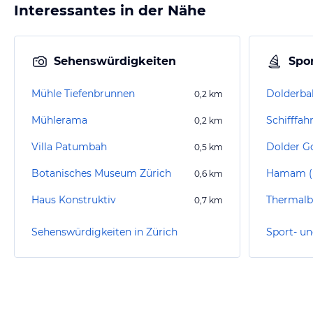
Interessantes in der Nähe
Sehenswürdigkeiten
Spor
Mühle Tiefenbrunnen
Dolderba
0,2
km
Mühlerama
Schifffah
0,2
km
Villa Patumbah
Dolder Go
0,5
km
Botanisches Museum Zürich
0,6
km
Haus Konstruktiv
Thermalb
0,7
km
Sehenswürdigkeiten in Zürich
Sport- un