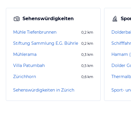
Sehenswürdigkeiten
Spor
Mühle Tiefenbrunnen
Dolderba
0,2
km
Stiftung Sammlung E.G. Bührle
Schifffah
0,2
km
Mühlerama
0,3
km
Villa Patumbah
Dolder Go
0,5
km
Zürichhorn
Thermalb
0,6
km
Sehenswürdigkeiten in Zürich
Sport- un