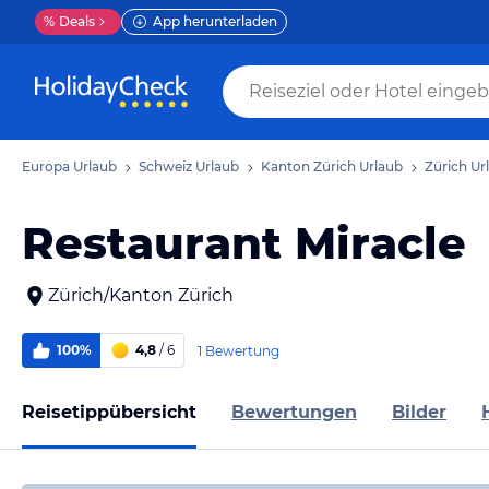
%
Deals
App herunterladen
Europa Urlaub
Schweiz Urlaub
Kanton Zürich Urlaub
Zürich Ur
Restaurant Miracle
Zürich/Kanton Zürich
100%
4,8
/ 6
1 Bewertung
Reisetippübersicht
Bewertungen
Bilder