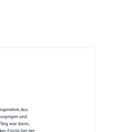
 angenehm. Aus
nusprigen und
 Teig war dünn,
er. Einzig bei der