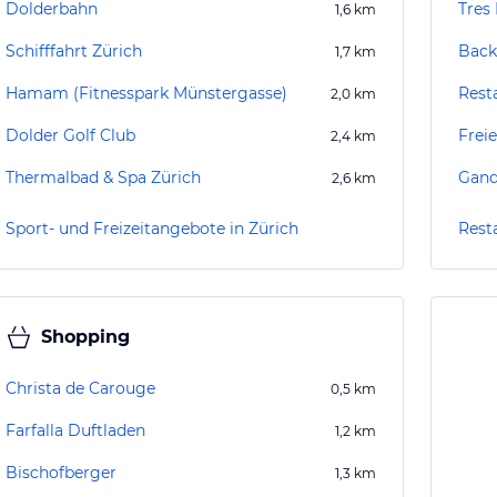
Dolderbahn
Tres 
1,6
km
Schifffahrt Zürich
Back
1,7
km
Hamam (Fitnesspark Münstergasse)
Rest
2,0
km
Dolder Golf Club
Frei
2,4
km
Thermalbad & Spa Zürich
Gand
2,6
km
Sport- und Freizeitangebote in Zürich
Rest
Shopping
Christa de Carouge
0,5
km
Farfalla Duftladen
1,2
km
Bischofberger
1,3
km