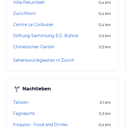
Villa Patumbah
0,4
km
Zürichhorn
0,4
km
Centre Le Corbusier
0,4
km
Stiftung Sammlung E.G. Bührle
0,5
km
Chinesischer Garten
0,5
km
Sehenswürdigkeiten in Zürich
Nachtleben
Talisien
0,1
km
Fägnäscht
0,3
km
Iroquois - Food and Drinks
0,4
km