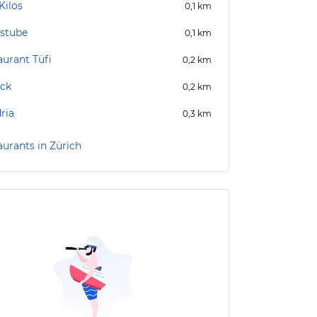
Kilos
0,1
km
stube
0,1
km
aurant Tüfi
0,2
km
eck
0,2
km
ria
0,3
km
aurants in Zürich