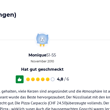
ngen)
Monique
51-55
November 2010
Hat gut geschmeckt
4,8
/ 6
l gehalten, viele Kerzen sind angezündet und die Atmosphäre ist
rant wurde das Beste hervorgezaubert. Der Nüsslisalat mit den k
cht gut. Die Pizza Carpaccio (CHF 24.50)überzeugte vollends. Der
izza - wirklich super. Auch die hausgemachten Gnocchi waren leck