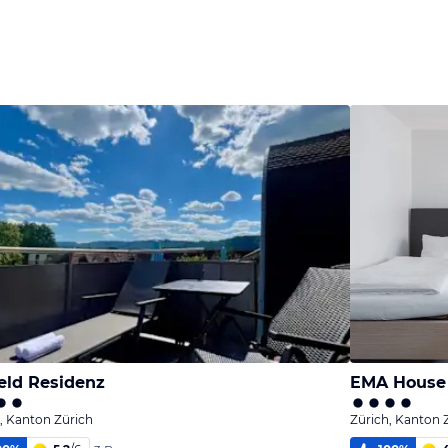
eld Residenz
EMA House 
, Kanton Zürich
Zürich, Kanton 