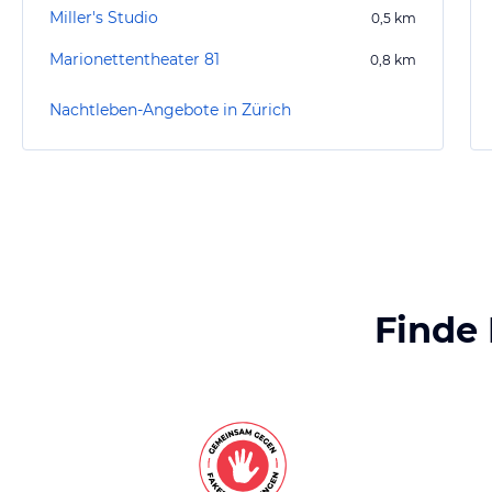
Miller's Studio
0,5
km
Marionettentheater 81
0,8
km
Nachtleben-Angebote in Zürich
Finde