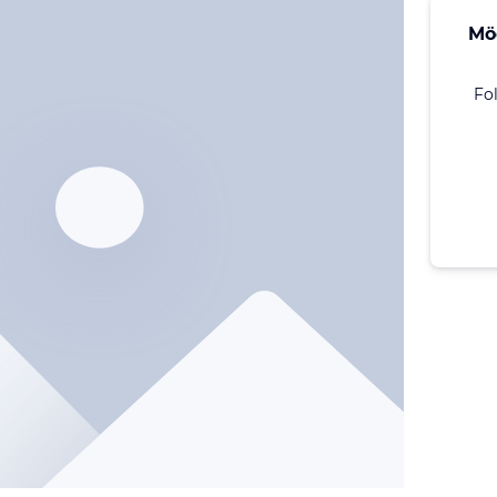
Mö
Fo