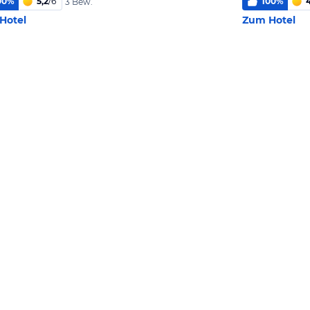
00
%
5,2
/
6
100
%
4
3 Bew.
Hotel
Zum Hotel