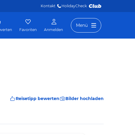
Kontakt
HolidayCheck 
Menü
werten
Favoriten
Anmelden
Reisetipp bewerten
Bilder hochladen