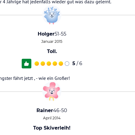
r 4 Jährige hat jedenfalls wieder gut was dazu gelernt.
Holger
51-55
Januar 2015
Toll.
5
/ 6
ster fährt jetzt , - wie ein Großer!
Rainer
46-50
April 2014
Top Skiverleih!