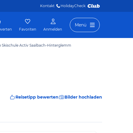
Kontakt
HolidayCheck 
Menü
werten
Favoriten
Anmelden
p Skischule Activ Saalbach-Hinterglemm
Reisetipp bewerten
Bilder hochladen