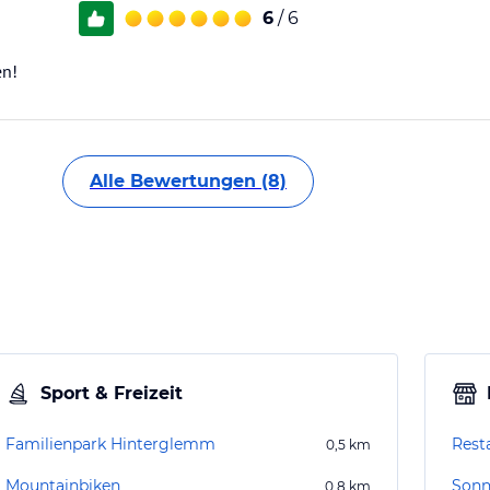
6
/ 6
en!
Alle Bewertungen (8)
Sport & Freizeit
Familienpark Hinterglemm
Rest
0,5
km
Mountainbiken
Son
0,8
km