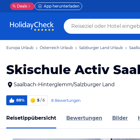
%
Deals
App herunterladen
Europa Urlaub
Österreich Urlaub
Salzburger Land Urlaub
Saalb
Skischule Activ Sa
Saalbach-Hinterglemm/Salzburger Land
88%
5
/ 6
8 Bewertungen
Reisetippübersicht
Bewertungen
Bilder