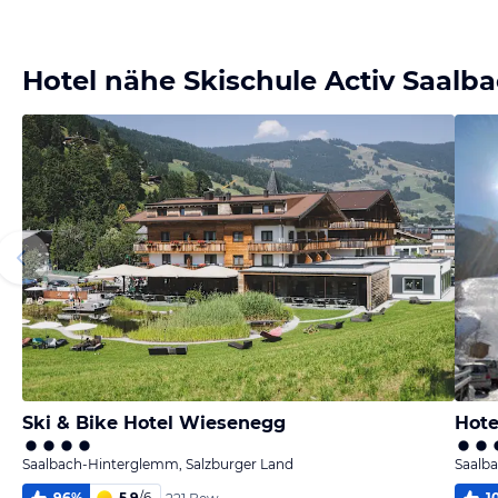
Bild melden
von Denny
Hotel nähe Skischule Activ Saal
Ski & Bike Hotel Wiesenegg
Hote
Saalbach-Hinterglemm, Salzburger Land
Saalb
96
%
5,9
/
6
1