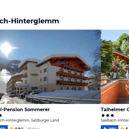
bach-Hinterglemm
l-Pension Sommerer
Talheimer 
ach-Hinterglemm, Salzburger Land
Saalbach-Hinte
00
%
5,9
/
6
98
%
5