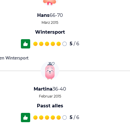
Hans
66-70
März 2015
Wintersport
5
/ 6
den Wintersport
Martina
36-40
Februar 2015
Passt alles
5
/ 6