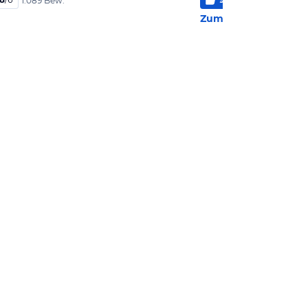
1.089 Bew.
101 
Zum Hotel