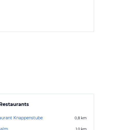
Restaurants
aurant Knappenstube
0,8
km
nalm
1,0
km