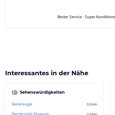
Bester Service - Super Kondition
Interessantes in der Nähe
Sehenswürdigkeiten
Reiterkogel
0,9
km
Bergkristall Museum
0,9
km