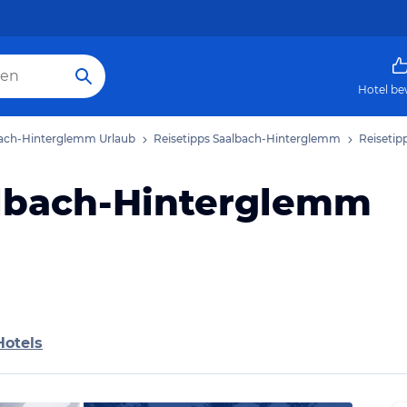
Hotel be
ach-Hinterglemm Urlaub
Reisetipps Saalbach-Hinterglemm
Reisetip
albach-Hinterglemm
Hotels