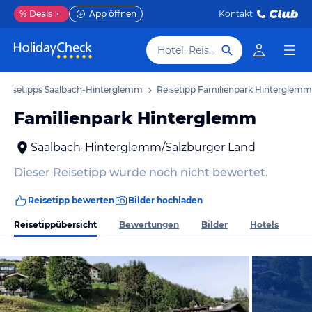
%
Deals
App öffnen
Kontakt
Hotel, Reiseziel
Reisetipps Saalbach-Hinterglemm
Reisetipp Familienpark Hinterglemm
Familienpark Hinterglemm
Saalbach-Hinterglemm/Salzburger Land
Dieser Reisetipp wurde noch nicht bewertet.
Reisetipp bewerten
Bilder hochladen
Reisetippübersicht
Bewertungen
Bilder
Hotels