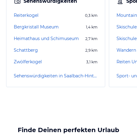
Sehenswürdigkeiten
Spor
Reiterkogel
Mountain
0,3
km
Bergkristall Museum
1,4
km
Heimathaus und Schimuseum
Skischul
2,7
km
Schattberg
Wandern 
2,9
km
Zwölferkogel
Reiten U
3,1
km
Sehenswürdigkeiten in Saalbach-Hinterglemm
Finde Deinen perfekten Urlaub