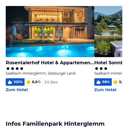
Rosentalerhof Hotel & Appartements
Hotel Sonnbe
Saalbach-Hinterglemm, Salzburger Land
Saalbach-Hintergl
100
%
6,0
/
6
98
%
5,9
/
6
312 Bew.
Zum Hotel
Zum Hotel
Infos Familienpark Hinterglemm