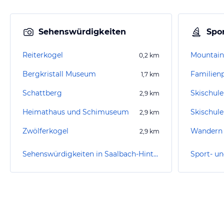
Sehenswürdigkeiten
Spor
Reiterkogel
Mountain
0,2
km
Bergkristall Museum
Familien
1,7
km
Schattberg
Skischul
2,9
km
Heimathaus und Schimuseum
2,9
km
Zwölferkogel
Wandern 
2,9
km
Sehenswürdigkeiten in Saalbach-Hinterglemm