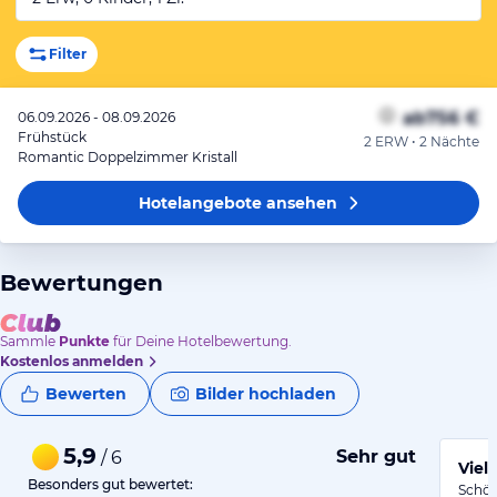
Filter
ab
756 €
06.09.2026 - 08.09.2026
Frühstück
2 ERW • 2 Nächte
Romantic Doppelzimmer Kristall
Hotelangebote
ansehen
Bewertungen
Sammle
Punkte
für Deine Hotelbewertung.
Kostenlos anmelden
Bewerten
Bilder hochladen
5,9
Sehr gut
/ 6
Viel
Besonders gut bewertet:
Schön