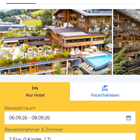
vom Hoteli
Nur Hotel
Pauschalreisen
Reisezeitraum
06.09.26 - 08.09.26
Reiseteilnehmer & Zimmer
2 Erw, 0 Kinder, 1 Zi.