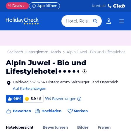
%
Deals
App öffnen
Kontakt
Hotel, Reiseziel
b
Saalbach-Hinterglemm Hotels
Alpin Juwel - Bio und Lifestylehotel
Alpin Juwel - Bio und
Lifestylehotel
Haidweg 357 5754 Hinterglemm Salzburger Land Österreich
Auf Karte anzeigen
994
Bewertungen
98%
5,9
/ 6
Bewerten
Hochladen
Merken
Hotelübersicht
Bewertungen
Bilder
Fragen