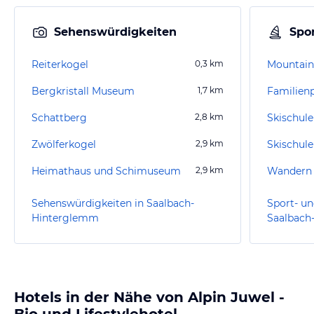
Sehenswürdigkeiten
Spor
Reiterkogel
0,3
km
Mountain
Bergkristall Museum
1,7
km
Familien
Schattberg
2,8
km
Skischul
Zwölferkogel
2,9
km
Heimathaus und Schimuseum
2,9
km
Wandern 
Sehenswürdigkeiten in Saalbach-
Sport- un
Hinterglemm
Saalbach
Hotels in der Nähe von Alpin Juwel -
Bio und Lifestylehotel