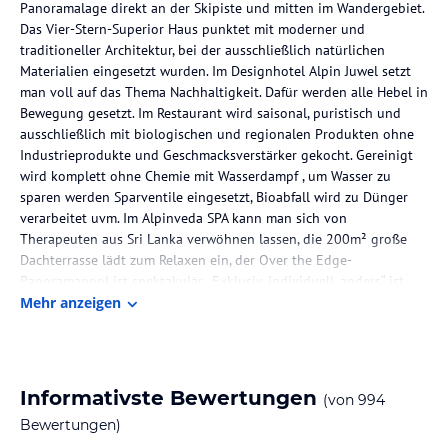
Panoramalage direkt an der Skipiste und mitten im Wandergebiet.
Das Vier-Stern-Superior Haus punktet mit moderner und
traditioneller Architektur, bei der ausschließlich natürlichen
Materialien eingesetzt wurden. Im Designhotel Alpin Juwel setzt
man voll auf das Thema Nachhaltigkeit. Dafür werden alle Hebel in
Bewegung gesetzt. Im Restaurant wird saisonal, puristisch und
ausschließlich mit biologischen und regionalen Produkten ohne
Industrieprodukte und Geschmacksverstärker gekocht. Gereinigt
wird komplett ohne Chemie mit Wasserdampf , um Wasser zu
sparen werden Sparventile eingesetzt, Bioabfall wird zu Dünger
verarbeitet uvm. Im Alpinveda SPA kann man sich von
Therapeuten aus Sri Lanka verwöhnen lassen, die 200m² große
Dachterrasse lädt zum Relaxen ein, der Over the Edge-
Panoramapool ist spektakulär. „Exklusiv, individuell, anders“ ist
das Credo des Hauses und zieht sich durch alle Abteilungen. Im
Mehr anzeigen
Alpin Juwel genießen Sie zu jeder Jahreszeit exklusives Wohnen,
gesunde österreichische Küche, gemütliches Ambiente sowie ein
einzigartiges Schlaferlebnis in bester Lage mit Blick über das
ganze Tal.
Informativste Bewertungen
(von
994
In der Alpin Juwel Familie ist jeder Gleich... wir freuen uns auf
Bewertungen)
EUCH