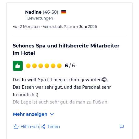
Nadine
(
46-50
)
1
Bewertungen
Vor 2 Monaten • Verreist als Paar im Juni 2026
Schönes Spa und hilfsbereite Mitarbeiter
im Hotel
6
/ 6
Das Ju well Spa ist mega schön geworden😍.
Das Essen war sehr gut, und das Personal sehr
freundlich :)
Die Lage ist auch sehr gut, da man zu Fuß an
sämtliche Lifte kommt um zu wandern.
Mehr anzeigen
Immer wieder gerne 🫶
Hilfreich
Teilen