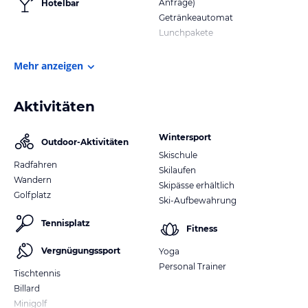
Anfrage)
Hotelbar
Getränkeautomat
Lunchpakete
Mehr anzeigen
Aktivitäten
Wintersport
Outdoor-Aktivitäten
Skischule
Radfahren
Skilaufen
Wandern
Skipässe erhältlich
Golfplatz
Ski-Aufbewahrung
Tennisplatz
Fitness
Vergnügungssport
Yoga
Personal Trainer
Tischtennis
Billard
Minigolf