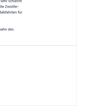
 sehr schlecht
Die Zwölfer-
dabfahrten für
lbahn des