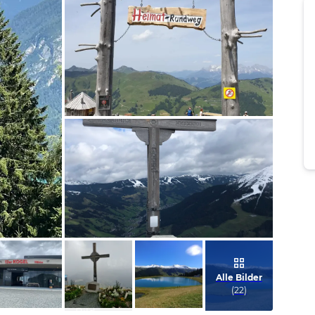
Bild melden
von Natascha
Bild melden
von Claudia
Alle Bilder
(
22
)
Bild