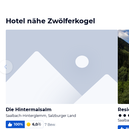
Bild
Bild
Bild
Bild
melden
melden
melden
melden
von Matthias
von Matthias
von Matthias
von Matthias
Hotel nähe Zwölferkogel
Die Hintermaisalm
Res
Saalbach-Hinterglemm, Salzburger Land
Saalb
100
%
6,0
/
6
7 Bew.
9