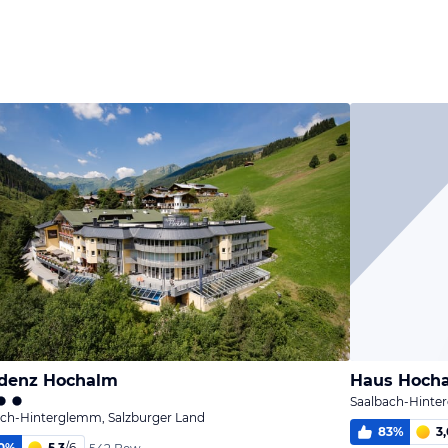
melden
Bild
Bild
melden
melden
von Hans-
von Thomas
Joachim
von Manuela
idenz Hochalm
Haus Hocha
Saalbach-Hinte
ach-Hinterglemm, Salzburger Land
83
%
3,
0
%
5,3
/
6