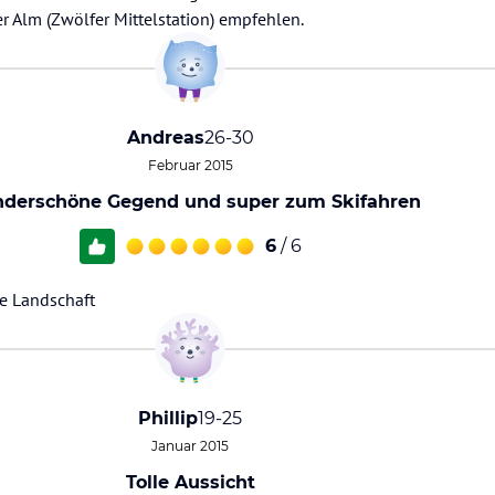
r Alm (Zwölfer Mittelstation) empfehlen.
Andreas
26-30
Februar 2015
derschöne Gegend und super zum Skifahren
6
/ 6
ie Landschaft
Phillip
19-25
Januar 2015
Tolle Aussicht