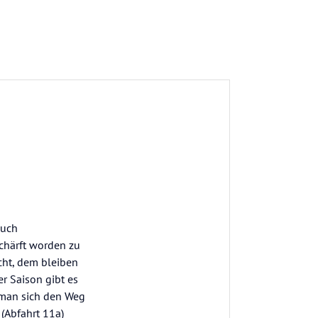
auch
chärft worden zu
ucht, dem bleiben
r Saison gibt es
 man sich den Weg
(Abfahrt 11a)