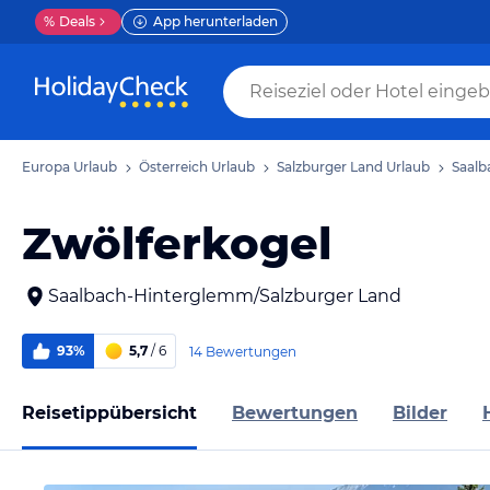
%
Deals
App herunterladen
Europa Urlaub
Österreich Urlaub
Salzburger Land Urlaub
Saalb
Zwölferkogel
Saalbach-Hinterglemm/Salzburger Land
93%
5,7
/ 6
14 Bewertungen
Reisetippübersicht
Bewertungen
Bilder