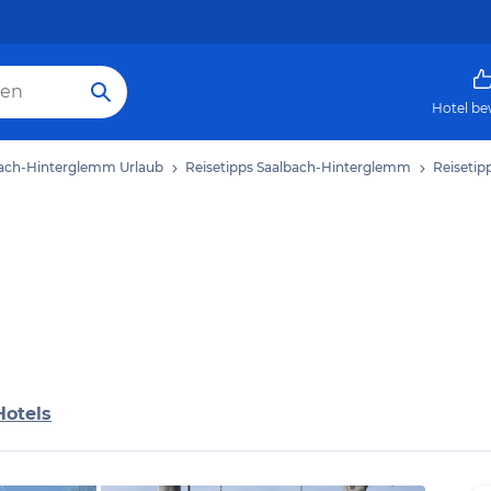
Hotel be
ach-Hinterglemm Urlaub
Reisetipps Saalbach-Hinterglemm
Reisetip
Hotels