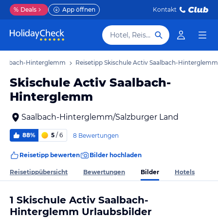
%
Deals
App öffnen
Kontakt
Hotel, Reiseziel
 Saalbach-Hinterglemm
Reisetipp Skischule Activ Saalbach-Hinterglemm
Skischule Activ Saalbach-
Hinterglemm
Saalbach-Hinterglemm/Salzburger Land
88%
5
/ 6
8 Bewertungen
Reisetipp bewerten
Bilder hochladen
Bilder
Reisetippübersicht
Bewertungen
Hotels
1 Skischule Activ Saalbach-
Hinterglemm Urlaubsbilder