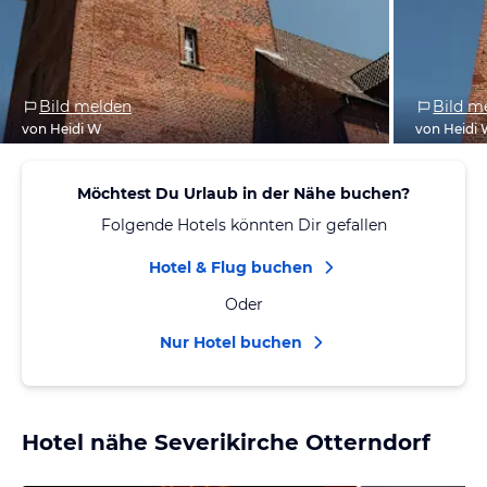
Bild melden
Bild m
von Heidi W
von Heidi
Möchtest Du Urlaub in der Nähe buchen?
Folgende Hotels könnten Dir gefallen
Hotel & Flug buchen
Oder
Nur Hotel buchen
Hotel nähe Severikirche Otterndorf