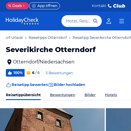
%
Deals
App öffnen
Kontakt
Hotel, Reiseziel
rndorf Urlaub
Reisetipps Otterndorf
Reisetipp Severikirche Otterndorf
Severikirche Otterndorf
Otterndorf/Niedersachsen
100%
6
/ 6
3 Bewertungen
Reisetipp bewerten
Bilder hochladen
Reisetippübersicht
Bewertungen
Bilder
Hotels