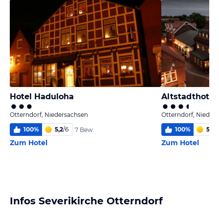
Hotel Haduloha
Altstadthotel
Otterndorf, Niedersachsen
Otterndorf, Nieder
100
%
5,2
/
6
100
%
5,3
/
7 Bew.
Zum Hotel
Zum Hotel
Infos Severikirche Otterndorf