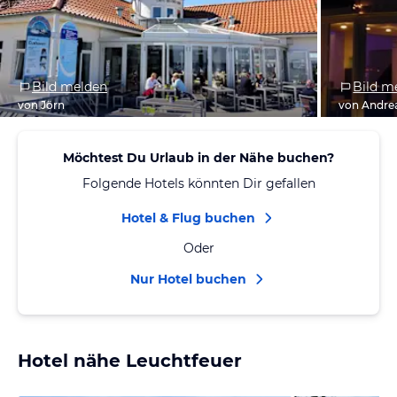
Bild melden
Bild m
von Jörn
von Andre
Möchtest Du Urlaub in der Nähe buchen?
Folgende Hotels könnten Dir gefallen
Hotel & Flug buchen
Oder
Nur Hotel buchen
Hotel nähe Leuchtfeuer