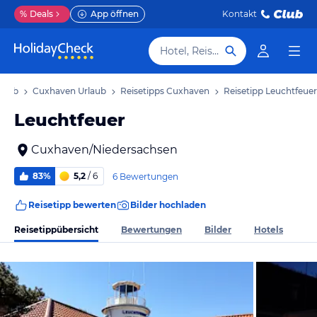
%
Deals
App öffnen
Kontakt
Hotel, Reiseziel
laub
Cuxhaven Urlaub
Reisetipps Cuxhaven
Reisetipp Leuchtfeuer
Leuchtfeuer
Cuxhaven/Niedersachsen
83%
5,2
/ 6
6 Bewertungen
Reisetipp bewerten
Bilder hochladen
Reisetippübersicht
Bewertungen
Bilder
Hotels