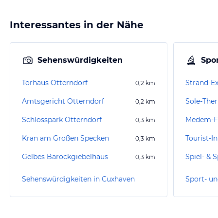
Interessantes in der Nähe
Sehenswürdigkeiten
Spor
Torhaus Otterndorf
Strand-Ex
0,2
km
Amtsgericht Otterndorf
Sole-The
0,2
km
Schlosspark Otterndorf
Medem-F
0,3
km
Kran am Großen Specken
Tourist-I
0,3
km
Gelbes Barockgiebelhaus
Spiel- & 
0,3
km
Sehenswürdigkeiten in Cuxhaven