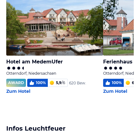
Hotel am MedemUfer
Otterndorf, Niedersachsen
Otterndorf, Nieder
AWARD
100
%
5,9
/
6
100
%
6,0
/
620 Bew.
Zum Hotel
Zum Hotel
Infos Leuchtfeuer