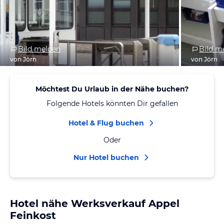
Bild melden
Bild m
von Jörn
von Jörn
Möchtest Du Urlaub in der Nähe buchen?
Folgende Hotels könnten Dir gefallen
Hotel & Flug buchen
Oder
Nur Hotel buchen
Hotel nähe Werksverkauf Appel
Feinkost