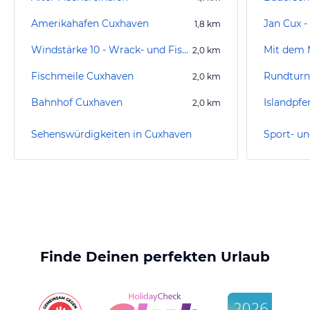
Amerikahafen Cuxhaven
Jan Cux -
1,8
km
Windstärke 10 - Wrack- und Fischereimuseum Cuxhaven
2,0
km
Fischmeile Cuxhaven
Rundturn
2,0
km
Bahnhof Cuxhaven
2,0
km
Sehenswürdigkeiten in Cuxhaven
Finde Deinen perfekten Urlaub