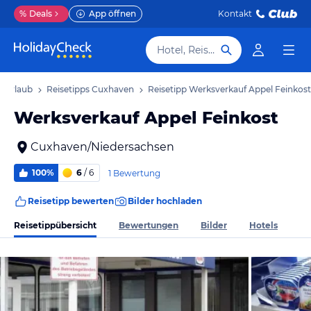
%
Deals
App öffnen
Kontakt
Hotel, Reiseziel
 Urlaub
Reisetipps Cuxhaven
Reisetipp Werksverkauf Appel Feinkost
Werksverkauf Appel Feinkost
Cuxhaven/Niedersachsen
100%
6
/ 6
1 Bewertung
Reisetipp bewerten
Bilder hochladen
Reisetippübersicht
Bewertungen
Bilder
Hotels