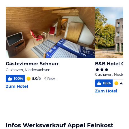
Gästezimmer Schnurr
B&B Hotel Cu
Cuxhaven, Niedersachsen
Cuxhaven, Nieders
100
%
5,0
/
6
9 Bew.
86
%
4,5
/
6
Zum Hotel
Zum Hotel
Infos Werksverkauf Appel Feinkost