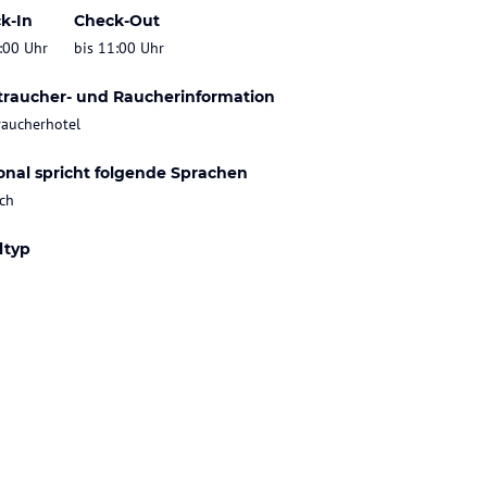
k-In
Check-Out
:00 Uhr
bis 11:00 Uhr
traucher- und Raucherinformation
raucherhotel
onal spricht folgende Sprachen
ch
ltyp