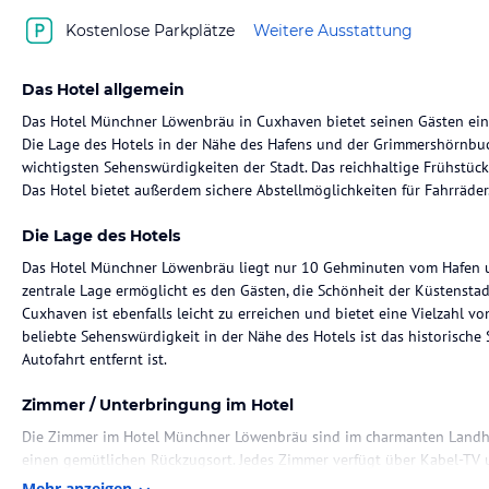
Kostenlose Parkplätze
Weitere Ausstattung
Das Hotel allgemein
Das Hotel Münchner Löwenbräu in Cuxhaven bietet seinen Gästen eine
Die Lage des Hotels in der Nähe des Hafens und der Grimmershörnbu
wichtigsten Sehenswürdigkeiten der Stadt. Das reichhaltige Frühstücks
Das Hotel bietet außerdem sichere Abstellmöglichkeiten für Fahrräder
Die Lage des Hotels
Das Hotel Münchner Löwenbräu liegt nur 10 Gehminuten vom Hafen u
zentrale Lage ermöglicht es den Gästen, die Schönheit der Küstensta
Cuxhaven ist ebenfalls leicht zu erreichen und bietet eine Vielzahl v
beliebte Sehenswürdigkeit in der Nähe des Hotels ist das historische 
Autofahrt entfernt ist.
Zimmer / Unterbringung im Hotel
Die Zimmer im Hotel Münchner Löwenbräu sind im charmanten Landhau
einen gemütlichen Rückzugsort. Jedes Zimmer verfügt über Kabel-TV
verfügen auch über einen Balkon, von dem aus man die frische Seeluf
Mehr anzeigen