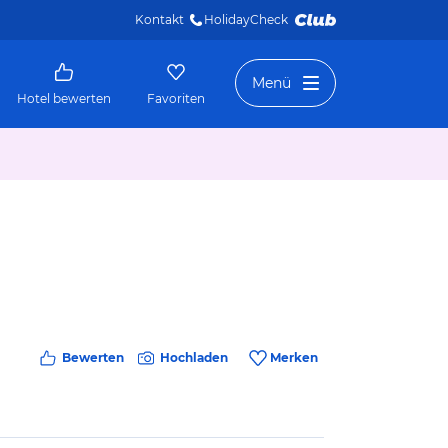
Kontakt
HolidayCheck 
Menü
Hotel bewerten
Favoriten
Bewerten
Hochladen
Merken