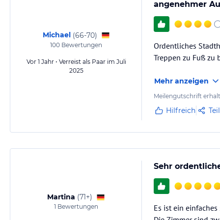
angenehmer Auf
Michael
(
66-70
)
Ordentliches Stadth
100
Bewertungen
Treppen zu Fuß zu 
Vor 1 Jahr • Verreist als Paar im Juli
2025
Mehr anzeigen
Meilengutschrift erhal
Hilfreich
Tei
Sehr ordentlic
Martina
(
71+
)
1
Bewertungen
Es ist ein einfaches
Die Zimmer sind zw