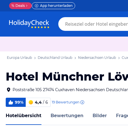
%
Deals
App herunterladen
Europa Urlaub
Deutschland Urlaub
Niedersachsen Urlaub
Cux
Hotel Münchner Lö
Poststraße 105 27474 Cuxhaven Niedersachsen Deutschla
99%
4,4
/ 6
19
Bewertungen
Hotelübersicht
Bewertungen
Bilder
Frag