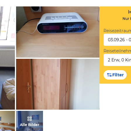
Nur 
Reisezeitrau
03.09.26 - 
Reiseteilneh
2 Erw, 0 Kin
von Claudia, August 2018
Filter
von Claudia, August 2018
Alle Bilder
(
8
)