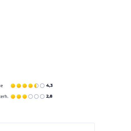
ie
4,3
terh.
2,8