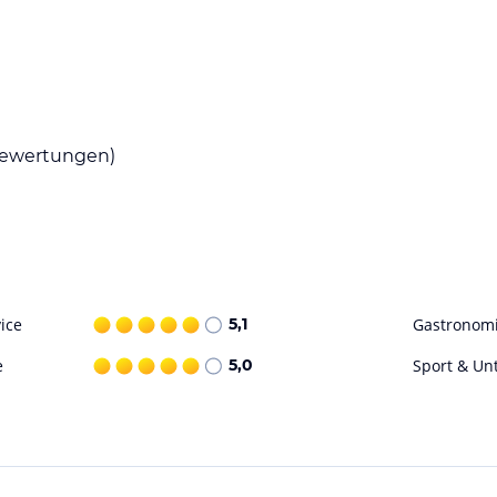
 Hotel Münchner Löwenbräu. Hier können die
hlen.
ewertungen)
 Fahrräder, so dass Gäste die Möglichkeit
uxhaven bietet auch eine Vielzahl von
 Wassersportaktivitäten und Ausflüge zu den
ohne Gewähr. Bitte lies vor der Buchung die
ice
5,1
Gastronom
e
5,0
Sport & Un