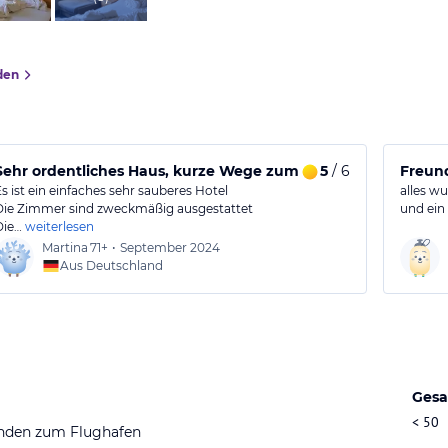
den
Sehr ordentliches Haus, kurze Wege zum Strand
5
/ 6
Freund
Es ist ein einfaches sehr sauberes Hotel
alles w
Die Zimmer sind zweckmäßig ausgestattet
und ein
Die…
weiterlesen
Martina
71+
•
September 2024
Aus Deutschland
Gesa
< 50
nden zum Flughafen