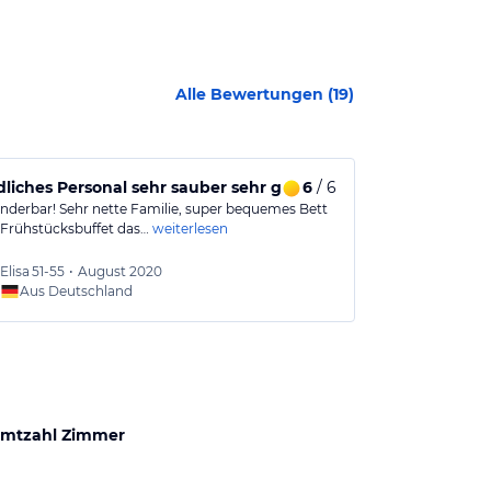
Alle Bewertungen (
19
)
liches Personal sehr sauber sehr gutes Frühs
6
/ 6
Ich würde d
underbar! Sehr nette Familie, super bequemes Bett
Hotel kann man
 Frühstücksbuffet das…
weiterlesen
Sehr, sehr alt
Elisa
51-55
•
August 2020
Bernad
Aus Deutschland
Aus
mtzahl Zimmer