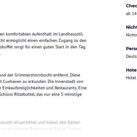
Chec
ab 14
Nich
n komfortablen Aufenthalt im Landhausstil.
Nicht
cht ermöglicht einen einfachen Zugang zu den
buffet sorgt für einen guten Start in den Tag.
Pers
.
Deuts
Hote
nd der Grimmershörnbucht entfernt. Diese
Hotel
dt Cuxhaven zu erkunden. Die Innenstadt von
on Einkaufsmöglichkeiten und Restaurants. Eine
Schloss Ritzebüttel, das nur eine 5-minütige
sstil eingerichtet und bieten den Gästen
 und ein eigenes Badezimmer. Einige Zimmer
t genießen kann.