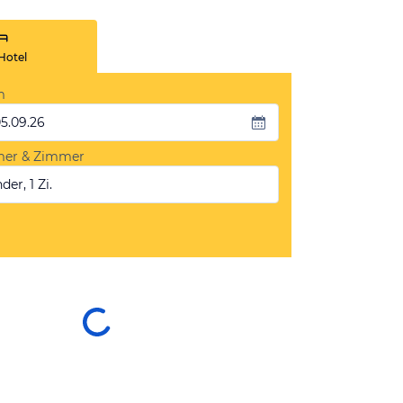
Hotel
m
05.09.26
mer & Zimmer
der, 1 Zi.