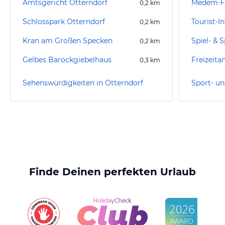
Amtsgericht Otterndorf
Medem-F
0,2
km
Schlosspark Otterndorf
Tourist-I
0,2
km
Kran am Großen Specken
Spiel- & 
0,2
km
Gelbes Barockgiebelhaus
Freizeita
0,3
km
Sehenswürdigkeiten in Otterndorf
Finde Deinen perfekten Urlaub