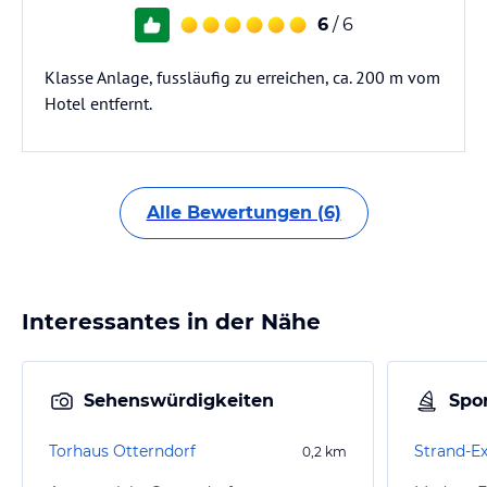
6
/ 6
Klasse Anlage, fussläufig zu erreichen, ca. 200 m vom
Hotel entfernt.
Alle Bewertungen (6)
Interessantes in der Nähe
Sehenswürdigkeiten
Spor
Torhaus Otterndorf
Strand-Ex
0,2
km