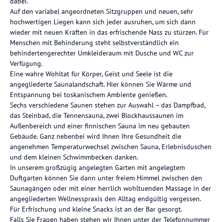
dabei.
Auf den variabel angeordneten Sitzgruppen und neuen, sehr
hochwertigen Liegen kann sich jeder ausruhen, um sich dann
wieder mit neuen Kräften in das erfrischende Nass zu stürzen. Für
Menschen mit Behinderung steht selbstverständlich ein
behindertengerechter Umkleideraum mit Dusche und WC zur
Verfügung.
Eine wahre Wohltat für Körper, Geist und Seele ist die
angegliederte Saunalandschaft. Hier können Sie Wärme und
Entspannung bei toskanischem Ambiente genießen.
Sechs verschiedene Saunen stehen zur Auswahl – das Dampfbad,
das Steinbad, die Tennensauna, zwei Blockhaussaunen im
Außenbereich und einer finnischen Sauna im neu gebauten
Gebäude. Ganz nebenbei wird Ihnen Ihre Gesundheit die
angenehmen Temperaturwechsel zwischen Sauna, Erlebnisduschen
und dem kleinen Schwimmbecken danken.
In unserem großzügig angelegten Garten mit angelegtem
Duftgarten können Sie dann unter freiem Himmel zwischen den
Saunagängen oder mit einer herrlich wohltuenden Massage in der
angegliederten Wellnesspraxis den Alltag endgültig vergessen.
Für Erfrischung und kleine Snacks ist an der Bar gesorgt.
Falls Sie Fragen haben stehen wir Ihnen unter der Telefonnummer