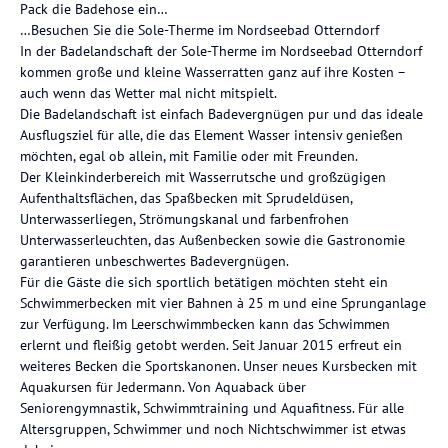
Pack die Badehose ein…
…Besuchen Sie die Sole-Therme im Nordseebad Otterndorf
In der Badelandschaft der Sole-Therme im Nordseebad Otterndorf
kommen große und kleine Wasserratten ganz auf ihre Kosten –
auch wenn das Wetter mal nicht mitspielt.
Die Badelandschaft ist einfach Badevergnügen pur und das ideale
Ausflugsziel für alle, die das Element Wasser intensiv genießen
möchten, egal ob allein, mit Familie oder mit Freunden.
Der Kleinkinderbereich mit Wasserrutsche und großzügigen
Aufenthaltsflächen, das Spaßbecken mit Sprudeldüsen,
Unterwasserliegen, Strömungskanal und farbenfrohen
Unterwasserleuchten, das Außenbecken sowie die Gastronomie
garantieren unbeschwertes Badevergnügen.
Für die Gäste die sich sportlich betätigen möchten steht ein
Schwimmerbecken mit vier Bahnen à 25 m und eine Sprunganlage
zur Verfügung. Im Leerschwimmbecken kann das Schwimmen
erlernt und fleißig getobt werden. Seit Januar 2015 erfreut ein
weiteres Becken die Sportskanonen. Unser neues Kursbecken mit
Aquakursen für Jedermann. Von Aquaback über
Seniorengymnastik, Schwimmtraining und Aquafitness. Für alle
Altersgruppen, Schwimmer und noch Nichtschwimmer ist etwas