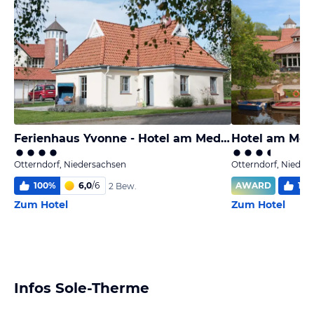
Ferienhaus Yvonne - Hotel am MedemUfer
Hotel am Me
Otterndorf, Niedersachsen
Otterndorf, Nieder
100
%
6,0
/
6
AWARD
100
2 Bew.
Zum Hotel
Zum Hotel
Infos Sole-Therme