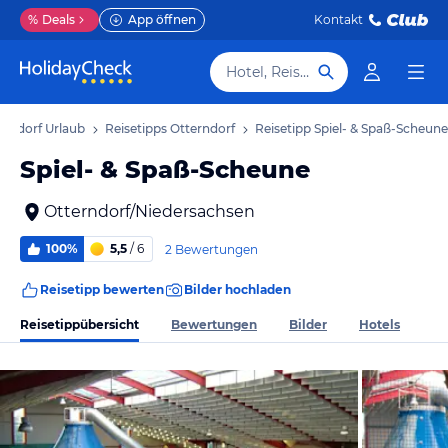
%
Deals
App öffnen
Kontakt
Hotel, Reiseziel
erndorf Urlaub
Reisetipps Otterndorf
Reisetipp Spiel- & Spaß-Scheune
Spiel- & Spaß-Scheune
Otterndorf/Niedersachsen
100%
5,5
/ 6
2 Bewertungen
Reisetipp bewerten
Bilder hochladen
Reisetippübersicht
Bewertungen
Bilder
Hotels