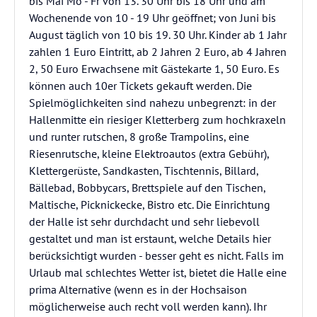
bis Mai Mo - Fr von 13. 30 Uhr bis 18 Uhr und am
Wochenende von 10 - 19 Uhr geöffnet; von Juni bis
August täglich von 10 bis 19. 30 Uhr. Kinder ab 1 Jahr
zahlen 1 Euro Eintritt, ab 2 Jahren 2 Euro, ab 4 Jahren
2, 50 Euro Erwachsene mit Gästekarte 1, 50 Euro. Es
können auch 10er Tickets gekauft werden. Die
Spielmöglichkeiten sind nahezu unbegrenzt: in der
Hallenmitte ein riesiger Kletterberg zum hochkraxeln
und runter rutschen, 8 große Trampolins, eine
Riesenrutsche, kleine Elektroautos (extra Gebühr),
Klettergerüste, Sandkasten, Tischtennis, Billard,
Bällebad, Bobbycars, Brettspiele auf den Tischen,
Maltische, Picknickecke, Bistro etc. Die Einrichtung
der Halle ist sehr durchdacht und sehr liebevoll
gestaltet und man ist erstaunt, welche Details hier
berücksichtigt wurden - besser geht es nicht. Falls im
Urlaub mal schlechtes Wetter ist, bietet die Halle eine
prima Alternative (wenn es in der Hochsaison
möglicherweise auch recht voll werden kann). Ihr