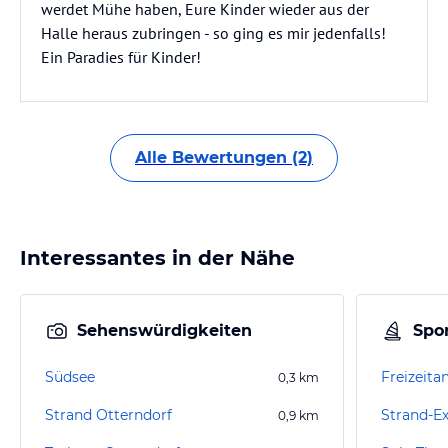
werdet Mühe haben, Eure Kinder wieder aus der
Halle heraus zubringen - so ging es mir jedenfalls!
Ein Paradies für Kinder!
Alle Bewertungen (2)
Interessantes in der Nähe
Sehenswürdigkeiten
Spor
Südsee
Freizeita
0,3
km
Strand Otterndorf
Strand-Ex
0,9
km