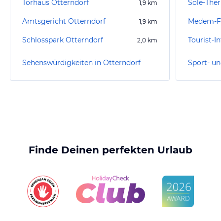
Torhaus Otterndorf
Sole-The
1,9
km
Amtsgericht Otterndorf
Medem-F
1,9
km
Schlosspark Otterndorf
Tourist-I
2,0
km
Sehenswürdigkeiten in Otterndorf
Finde Deinen perfekten Urlaub