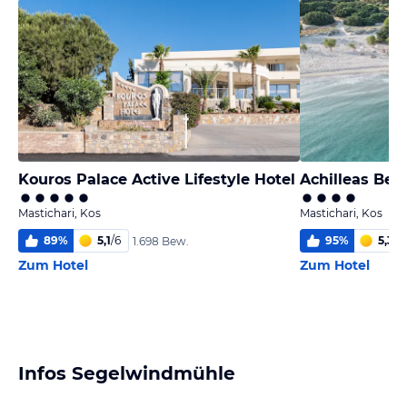
Kouros Palace Active Lifestyle Hotel
Achilleas Bea
Mastichari, Kos
Mastichari, Kos
89
%
5,1
/
6
95
%
5,3
/
6
1.698 Bew.
Zum Hotel
Zum Hotel
Infos Segelwindmühle