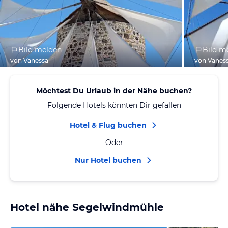
Bild melden
Bild m
von Vanessa
von Vanes
Möchtest Du Urlaub in der Nähe buchen?
Folgende Hotels könnten Dir gefallen
Hotel & Flug buchen
Oder
Nur Hotel buchen
Hotel nähe Segelwindmühle