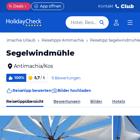
%
Deals
App öffnen
Kontakt
Hotel, Reiseziel
Antimachia Urlaub
Reisetipps Antimachia
Reisetipp Segelwindmühle
Segelwindmühle
Antimachia/Kos
100%
5,7
/ 6
9 Bewertungen
Reisetipp bewerten
Bilder hochladen
Reisetippübersicht
Bewertungen
Bilder
Hotels