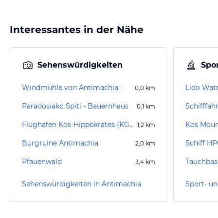
Interessantes in der Nähe
Sehenswürdigkeiten
Spor
Windmühle von Antimachia
Lido Wat
0,0
km
Paradosiako Spiti - Bauernhaus
Schifffahr
0,1
km
Flughafen Kos-Hippokrates (KGS)
Kos Moun
1,2
km
Burgruine Antimachia
Schiff H
2,0
km
Pfauenwald
Tauchbas
3,4
km
Sehenswürdigkeiten in Antimachia