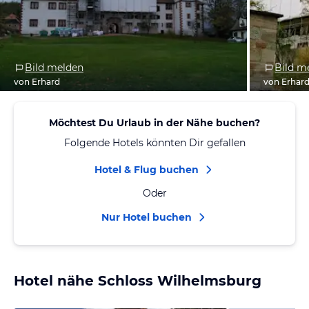
Bild melden
Bild m
von Erhard
von Erhar
Möchtest Du Urlaub in der Nähe buchen?
Folgende Hotels könnten Dir gefallen
Hotel & Flug buchen
Oder
Nur Hotel buchen
Hotel nähe Schloss Wilhelmsburg