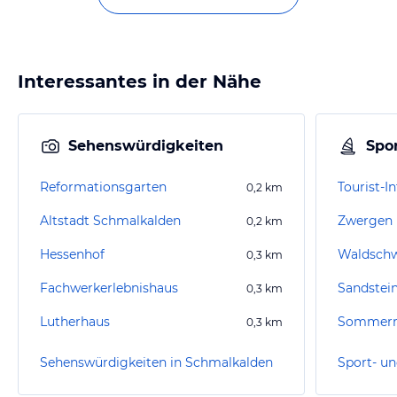
Interessantes in der Nähe
Sehenswürdigkeiten
Spor
Reformationsgarten
Tourist-I
0,2
km
Altstadt Schmalkalden
Zwergen 
0,2
km
Hessenhof
Waldsch
0,3
km
Fachwerkerlebnishaus
Sandstei
0,3
km
Lutherhaus
0,3
km
Sehenswürdigkeiten in Schmalkalden