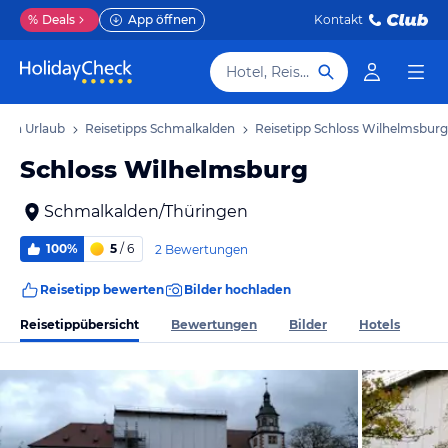
%
Deals
App öffnen
Kontakt
Hotel, Reiseziel
den Urlaub
Reisetipps Schmalkalden
Reisetipp Schloss Wilhelmsburg
Schloss Wilhelmsburg
Schmalkalden/Thüringen
100%
5
/ 6
2 Bewertungen
Reisetipp bewerten
Bilder hochladen
Reisetippübersicht
Bewertungen
Bilder
Hotels