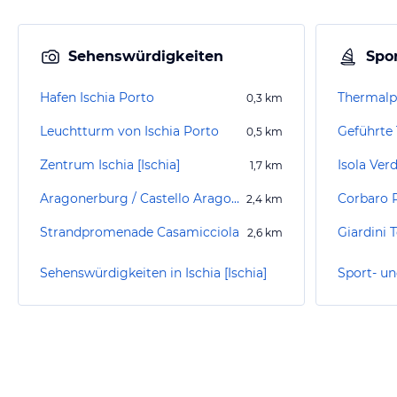
Sehenswürdigkeiten
Spor
Hafen Ischia Porto
Thermalp
0,3
km
Leuchtturm von Ischia Porto
0,5
km
Zentrum Ischia [Ischia]
Isola Ver
1,7
km
Aragonerburg / Castello Aragonese
Corbaro P
2,4
km
Strandpromenade Casamicciola
2,6
km
Sehenswürdigkeiten in Ischia [Ischia]