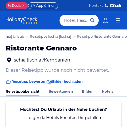
%
Deals
App öffnen
Kontakt
Hotel, Reiseziel
 [Ischia] Urlaub
Reisetipps Ischia [Ischia]
Reisetipp Ristorante Gennaro
Ristorante Gennaro
Ischia [Ischia]/Kampanien
Dieser Reisetipp wurde noch nicht bewertet.
Reisetipp bewerten
Bilder hochladen
Reisetippübersicht
Bewertungen
Bilder
Hotels
Möchtest Du Urlaub in der Nähe buchen?
Folgende Hotels könnten Dir gefallen