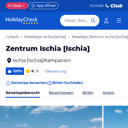
%
Deals
App öffnen
Kontakt
Hotel, Reiseziel
chia] Urlaub
Reisetipps Ischia [Ischia]
Reisetipp Zentrum Ischia [Ischia]
Zentrum Ischia [Ischia]
Ischia [Ischia]/Kampanien
100%
6
/ 6
1 Bewertung
Reisetipp bewerten
Bilder hochladen
Reisetippübersicht
Bewertungen
Bilder
Hotels