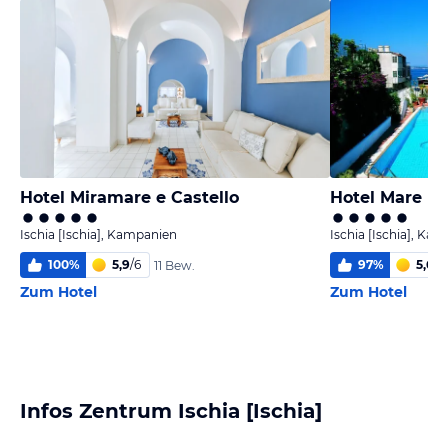
Hotel Miramare e Castello
Hotel Mare B
Ischia [Ischia], Kampanien
Ischia [Ischia], Ka
100
%
5,9
/
6
97
%
5,6
/
6
11 Bew.
Zum Hotel
Zum Hotel
Infos Zentrum Ischia [Ischia]