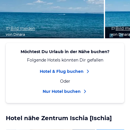
Bild melden
Bild m
von Dinara
von Dinar
Möchtest Du Urlaub in der Nähe buchen?
Folgende Hotels könnten Dir gefallen
Hotel & Flug buchen
Oder
Nur Hotel buchen
Hotel nähe Zentrum Ischia [Ischia]