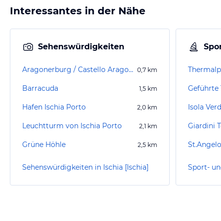
Interessantes in der Nähe
Sehenswürdigkeiten
Spor
Aragonerburg / Castello Aragonese
Thermalp
0,7
km
Barracuda
1,5
km
Hafen Ischia Porto
Isola Ver
2,0
km
Leuchtturm von Ischia Porto
2,1
km
Grüne Höhle
St.Angelo
2,5
km
Sehenswürdigkeiten in Ischia [Ischia]