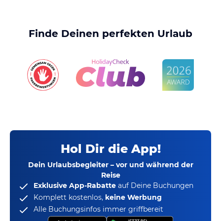
Finde Deinen perfekten Urlaub
Hol Dir die App!
Dein Urlaubsbegleiter – vor und während der
Reise
Exklusive App-Rabatte
auf Deine Buchungen
Komplett kostenlos,
keine Werbung
Alle Buchungsinfos immer griffbereit