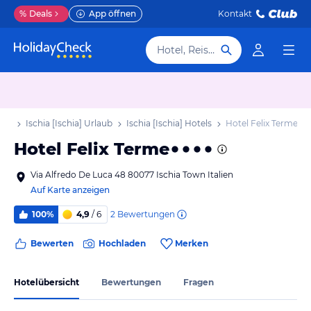
%
Deals
App öffnen
Kontakt
Hotel, Reiseziel
aub
Ischia [Ischia] Urlaub
Ischia [Ischia] Hotels
Hotel Felix Terme
Hotel Felix Terme
Via Alfredo De Luca 48 80077 Ischia Town Italien
Auf Karte anzeigen
2
Bewertungen
100%
4,9
/ 6
Bewerten
Hochladen
Merken
Hotelübersicht
Bewertungen
Fragen