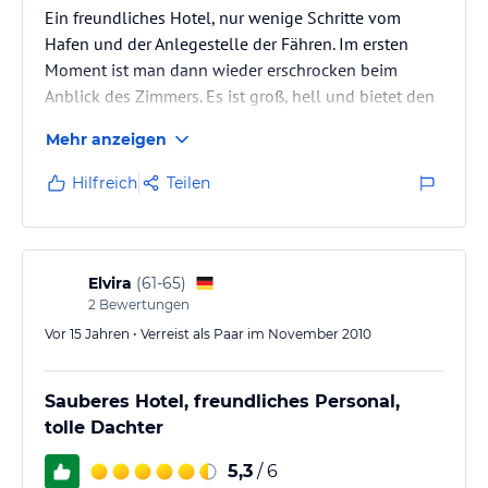
Ein freundliches Hotel, nur wenige Schritte vom
Hafen und der Anlegestelle der Fähren. Im ersten
Moment ist man dann wieder erschrocken beim
Anblick des Zimmers. Es ist groß, hell und bietet den
üblichen Komfort, allerdings erinnert der geflieste
Mehr anzeigen
Fußboden dann doch daran, daß man in Italien ist.
Die Thermalbecken im Hotel (im Untergeschoss und
Hilfreich
Teilen
auf dem Dach Thermalwasser, im Pool normal
temperiert) sind sauber und groß genug. Die Kur- und
die Wellnessabteilung waren in Ordnung, die Preise
sind europäischer Standard…
Elvira
(
61-65
)
2
Bewertungen
Vor 15 Jahren • Verreist als Paar im November 2010
Sauberes Hotel, freundliches Personal,
tolle Dachter
5,3
/ 6