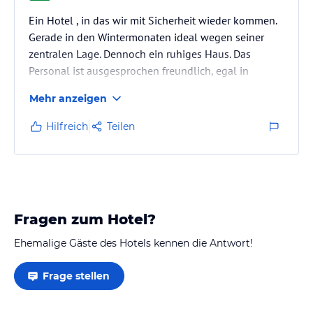
Ein Hotel , in das wir mit Sicherheit wieder kommen.
Gerade in den Wintermonaten ideal wegen seiner
zentralen Lage. Dennoch ein ruhiges Haus. Das
Personal ist ausgesprochen freundlich, egal in
welchem Bereich.
Mehr anzeigen
Die gesamte Anlage ist gepflegt und sauber. Grosses
Schwimm- und grosses Thermalbad. Kleinerer Pool
Hilfreich
Teilen
auf der Dachterrasse. Weiter so.
Fragen zum Hotel?
Ehemalige Gäste des Hotels kennen die Antwort!
Frage stellen