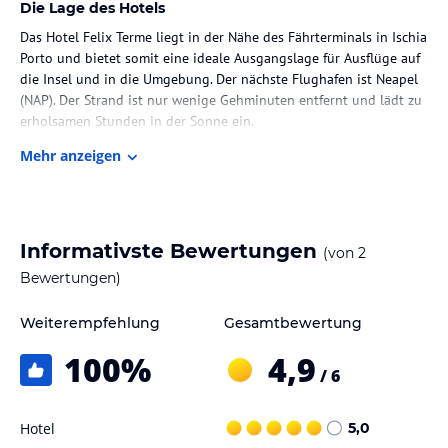
Die Lage des Hotels
Das Hotel Felix Terme liegt in der Nähe des Fährterminals in Ischia
Porto und bietet somit eine ideale Ausgangslage für Ausflüge auf
die Insel und in die Umgebung. Der nächste Flughafen ist Neapel
(NAP). Der Strand ist nur wenige Gehminuten entfernt und lädt zu
erholsamen Stunden in der Sonne ein.
Mehr anzeigen
Zimmer / Unterbringung im Hotel
Das Hotel verfügt über insgesamt 92 Zimmer, die sich über 4
Etagen verteilen und bequem mit dem Aufzug erreichbar sind. Die
Zimmer sind komfortabel eingerichtet und bieten eine
Informativste Bewertungen
(von
2
Klimaanlage (verfügbar von Juni bis September), Heizung und
einen Balkon, der zum Entspannen einlädt. Zur Ausstattung
Bewertungen)
gehören außerdem ein Fernseher, ein Safe und eine Minibar.
Familienzimmer stehen für Gäste mit Kindern zur Verfügung.
Weiterempfehlung
Gesamtbewertung
100
%
4,9
Gastronomie im Hotel
/ 6
Im Hotel Felix Terme können Sie sich kulinarisch verwöhnen
lassen. Das Hotelrestaurant bietet eine abwechslungsreiche
Hotel
5,0
Speisekarte und serviert täglich Frühstück, Mittag- und