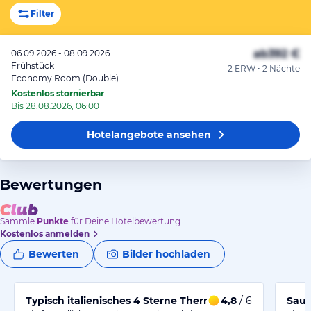
Filter
ab
392 €
06.09.2026 - 08.09.2026
Frühstück
2 ERW • 2 Nächte
Economy Room (Double)
Kostenlos stornierbar
Bis 28.08.2026, 06:00
Hotelangebote
ansehen
Bewertungen
Sammle
Punkte
für Deine Hotelbewertung.
Kostenlos anmelden
Bewerten
Bilder hochladen
Typisch italienisches 4 Sterne Thermenhotel in Hafenn
4,8
/ 6
Saub