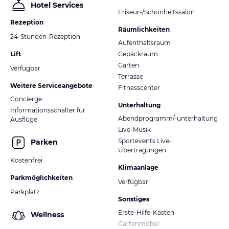
Hotel Services
Friseur-/Schönheitssalon
Rezeption
Räumlichkeiten
24-Stunden-Rezeption
Aufenthaltsraum
Lift
Gepäckraum
Garten
Verfügbar
Terrasse
Weitere Serviceangebote
Fitnesscenter
Concierge
Unterhaltung
Informationsschalter für
Abendprogramm/-unterhaltung
Ausflüge
Live-Musik
Sportevents Live-
Parken
Übertragungen
Kostenfrei
Klimaanlage
Parkmöglichkeiten
Verfügbar
Parkplatz
Sonstiges
Erste-Hilfe-Kasten
Wellness
Gartenmöbel