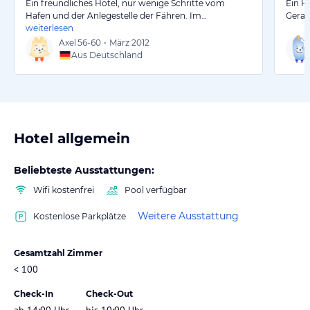
Ein freundliches Hotel, nur wenige Schritte vom
Ein H
Hafen und der Anlegestelle der Fähren. Im…
Gerad
weiterlesen
Axel
56-60
•
März 2012
Aus Deutschland
Hotel allgemein
Beliebteste Ausstattungen:
Wifi kostenfrei
Pool verfügbar
Weitere Ausstattung
Kostenlose Parkplätze
Gesamtzahl Zimmer
< 100
Check-In
Check-Out
ab 14:00 Uhr
bis 10:00 Uhr