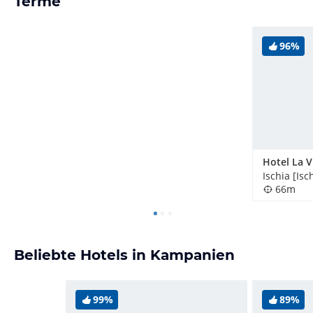
Terme
96%
Ischia [Isch
66m
Beliebte Hotels in Kampanien
99%
89%