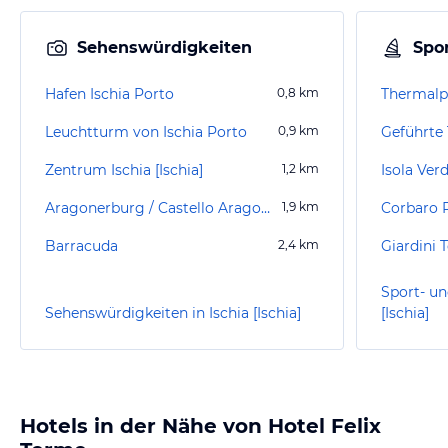
Sehenswürdigkeiten
Spor
Hafen Ischia Porto
0,8
km
Thermalp
Leuchtturm von Ischia Porto
0,9
km
Zentrum Ischia [Ischia]
1,2
km
Isola Ver
Aragonerburg / Castello Aragonese
1,9
km
Corbaro P
Barracuda
2,4
km
Sport- un
Sehenswürdigkeiten in Ischia [Ischia]
[Ischia]
Hotels in der Nähe von Hotel Felix