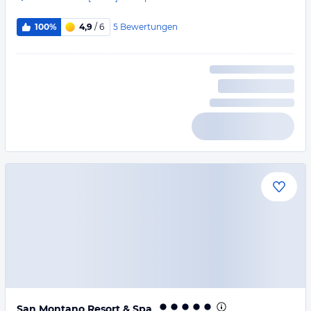
5
Bewertungen
100%
4,9
/ 6
San Montano Resort & Spa