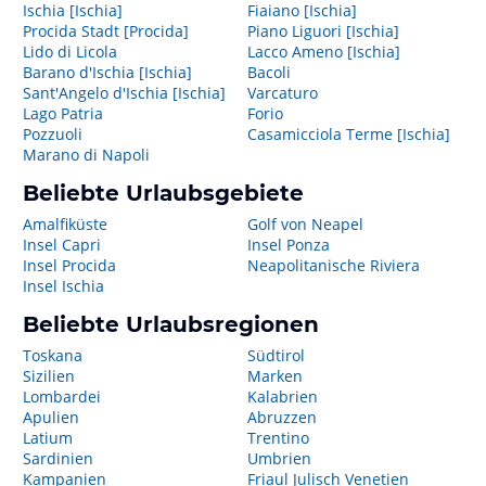
Ischia [Ischia]
Fiaiano [Ischia]
Procida Stadt [Procida]
Piano Liguori [Ischia]
Lido di Licola
Lacco Ameno [Ischia]
Barano d'Ischia [Ischia]
Bacoli
Sant'Angelo d'Ischia [Ischia]
Varcaturo
Lago Patria
Forio
Pozzuoli
Casamicciola Terme [Ischia]
Marano di Napoli
Beliebte Urlaubsgebiete
Amalfiküste
Golf von Neapel
Insel Capri
Insel Ponza
Insel Procida
Neapolitanische Riviera
Insel Ischia
Beliebte Urlaubsregionen
Toskana
Südtirol
Sizilien
Marken
Lombardei
Kalabrien
Apulien
Abruzzen
Latium
Trentino
Sardinien
Umbrien
Kampanien
Friaul Julisch Venetien