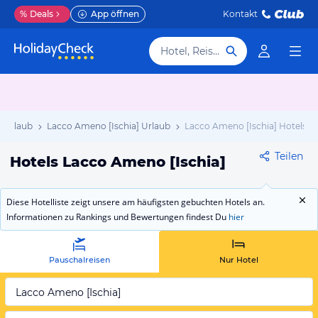
%
Deals
App öffnen
Kontakt
Hotel, Reiseziel
 Urlaub
Lacco Ameno [Ischia] Urlaub
Lacco Ameno [Ischia] Hotels
Teilen
Hotels Lacco Ameno [Ischia]
Diese Hotelliste zeigt unsere am häufigsten gebuchten Hotels an.
Informationen zu Rankings und Bewertungen findest Du
hier
Pauschalreisen
Nur Hotel
Lacco Ameno [Ischia]