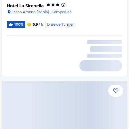
Hotel La Sirenella
Lacco Ameno [Ischia]
·
Kampanien
15
Bewertungen
100%
5,9
/ 6