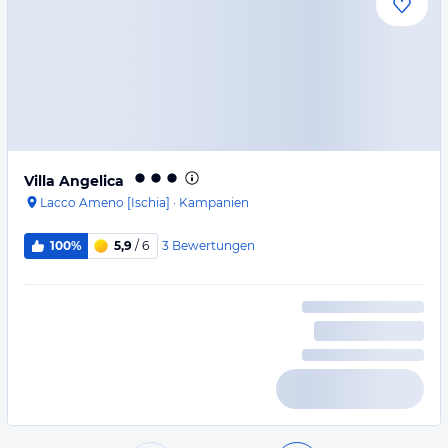
Villa Angelica
Lacco Ameno [Ischia]
·
Kampanien
3
Bewertungen
100%
5,9
/ 6