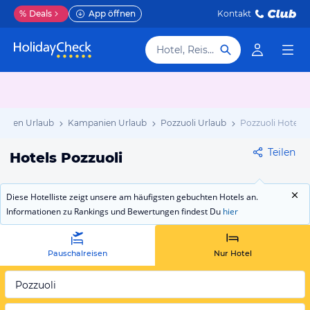
%
Deals
App öffnen
Kontakt
Hotel, Reiseziel
Italien Urlaub
Kampanien Urlaub
Pozzuoli Urlaub
Pozzuoli Hotels
Teilen
Hotels Pozzuoli
Diese Hotelliste zeigt unsere am häufigsten gebuchten Hotels an.
Informationen zu Rankings und Bewertungen findest Du
hier
Pauschalreisen
Nur Hotel
Pozzuoli