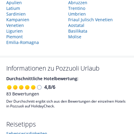
Apulien
Abruzzen
Latium
Trentino
Sardinien
Umbrien
Kampanien
Friaul Julisch Venetien
Venetien
Aostatal
Ligurien
Basilikata
Piemont
Molise
Emilia-Romagna
Informationen zu
Pozzuoli
Urlaub
Durchschnittliche Hotelbewertung:
4,8
/
6
83
Bewertungen
Der Durchschnitt ergibt sich aus den Bewertungen der einzelnen Hotels
in Pozzuoli auf HolidayCheck.
Reisetipps
Sehenswürdigkeiten