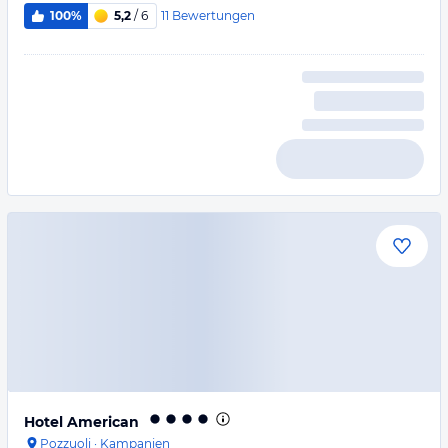
11
Bewertungen
100%
5,2
/ 6
Hotel American
Pozzuoli
·
Kampanien