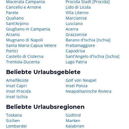
Macerata Campania
Procida Stadt [Procida]
Cancello e Arnone
Lido di Licola
Parete
Villa Literno
Qualiano
Marcianise
Sant'Arpino
Lusciano
Giugliano in Campania
Acerra
Arzano
Grazzanise
Mugnano di Napoli
Barano d'Ischia [Ischia]
Santa Maria Capua Vetere
Frattamaggiore
Portici
Capodrise
Castello di Cisterna
Sant'Angelo d'Ischia [Ischia]
Trentola-Ducenta
Lago Patria
Beliebte Urlaubsgebiete
Amalfiküste
Golf von Neapel
Insel Capri
Insel Ponza
Insel Procida
Neapolitanische Riviera
Insel Ischia
Beliebte Urlaubsregionen
Toskana
Südtirol
Sizilien
Marken
Lombardei
Kalabrien