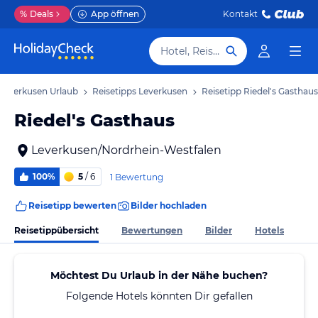
%
Deals
App öffnen
Kontakt
Hotel, Reiseziel
Leverkusen Urlaub
Reisetipps Leverkusen
Reisetipp Riedel's Gasthaus
Riedel's Gasthaus
Leverkusen/Nordrhein-Westfalen
100%
5
/ 6
1 Bewertung
Reisetipp bewerten
Bilder hochladen
Reisetippübersicht
Bewertungen
Bilder
Hotels
Möchtest Du Urlaub in der Nähe buchen?
Folgende Hotels könnten Dir gefallen