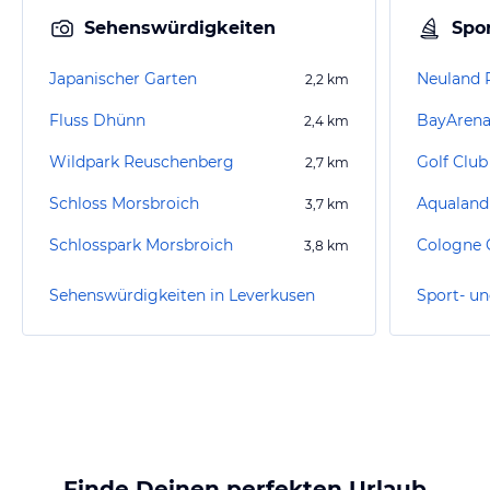
Sehenswürdigkeiten
Spor
Japanischer Garten
Neuland 
2,2
km
Fluss Dhünn
BayArena
2,4
km
Wildpark Reuschenberg
Golf Club
2,7
km
Schloss Morsbroich
Aqualand
3,7
km
Schlosspark Morsbroich
3,8
km
Sehenswürdigkeiten in Leverkusen
Finde Deinen perfekten Urlaub