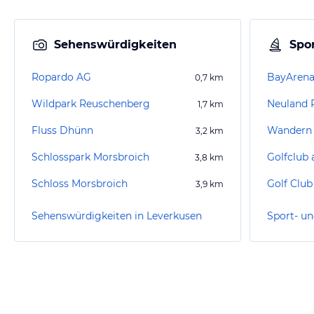
Sehenswürdigkeiten
Spor
Ropardo AG
BayArena
0,7
km
Wildpark Reuschenberg
Neuland 
1,7
km
Fluss Dhünn
Wandern 
3,2
km
Schlosspark Morsbroich
Golfclub 
3,8
km
Schloss Morsbroich
Golf Club
3,9
km
Sehenswürdigkeiten in Leverkusen