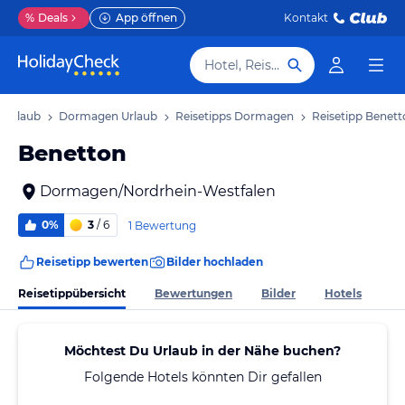
%
Deals
App öffnen
Kontakt
Hotel, Reiseziel
 Urlaub
Dormagen Urlaub
Reisetipps Dormagen
Reisetipp Benet
Benetton
Dormagen/Nordrhein-Westfalen
0%
3
/ 6
1 Bewertung
Reisetipp bewerten
Bilder hochladen
Reisetippübersicht
Bewertungen
Bilder
Hotels
Möchtest Du Urlaub in der Nähe buchen?
Folgende Hotels könnten Dir gefallen