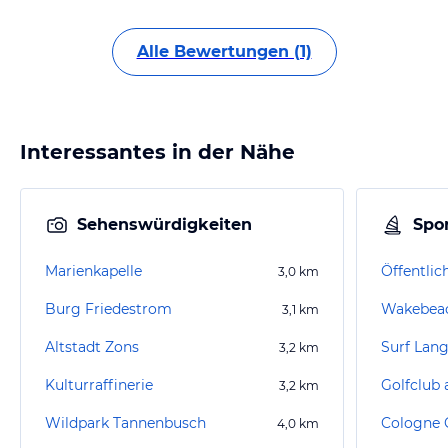
Alle Bewertungen (1)
Interessantes in der Nähe
Sehenswürdigkeiten
Spor
Marienkapelle
3,0
km
Burg Friedestrom
Wakebea
3,1
km
Altstadt Zons
Surf Lang
3,2
km
Kulturraffinerie
Golfclub 
3,2
km
Wildpark Tannenbusch
4,0
km