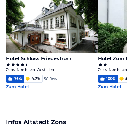
Hotel Schloss Friedestrom
Hotel Zum Be
Zons, Nordrhein-Westfalen
Zons, Nordrhein-We
76
%
4,7
/
6
100
%
5,2
/
50 Bew.
Zum Hotel
Zum Hotel
Infos Altstadt Zons