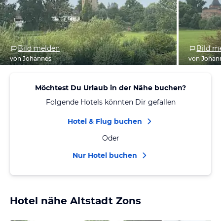
Bild melden
Bild m
von Johannes
von Johan
Möchtest Du Urlaub in der Nähe buchen?
Folgende Hotels könnten Dir gefallen
Hotel & Flug buchen
Oder
Nur Hotel buchen
Hotel nähe Altstadt Zons