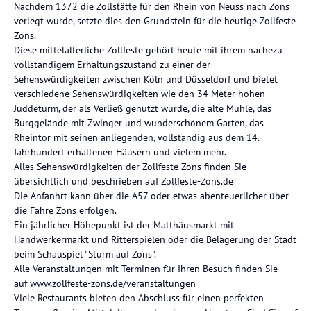
Nachdem 1372 die Zollstätte für den Rhein von Neuss nach Zons
verlegt wurde, setzte dies den Grundstein für die heutige Zollfeste
Zons.
Diese mittelalterliche Zollfeste gehört heute mit ihrem nachezu
vollständigem Erhaltungszustand zu einer der
Sehenswürdigkeiten zwischen Köln und Düsseldorf und bietet
verschiedene Sehenswürdigkeiten wie den 34 Meter hohen
Juddeturm, der als Verließ genutzt wurde, die alte Mühle, das
Burggelände mit Zwinger und wunderschönem Garten, das
Rheintor mit seinen anliegenden, vollständig aus dem 14.
Jahrhundert erhaltenen Häusern und vielem mehr.
Alles Sehenswürdigkeiten der Zollfeste Zons finden Sie
übersichtlich und beschrieben auf Zollfeste-Zons.de
Die Anfanhrt kann über die A57 oder etwas abenteuerlicher über
die Fähre Zons erfolgen.
Ein jährlicher Höhepunkt ist der Matthäusmarkt mit
Handwerkermarkt und Ritterspielen oder die Belagerung der Stadt
beim Schauspiel "Sturm auf Zons".
Alle Veranstaltungen mit Terminen für Ihren Besuch finden Sie
auf www.zollfeste-zons.de/veranstaltungen
Viele Restaurants bieten den Abschluss für einen perfekten