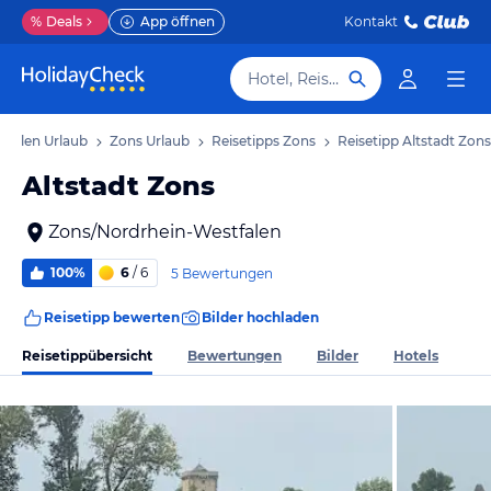
%
Deals
App öffnen
Kontakt
Hotel, Reiseziel
tfalen Urlaub
Zons Urlaub
Reisetipps Zons
Reisetipp Altstadt Zons
Altstadt Zons
Zons/Nordrhein-Westfalen
100%
6
/ 6
5 Bewertungen
Reisetipp bewerten
Bilder hochladen
Reisetippübersicht
Bewertungen
Bilder
Hotels