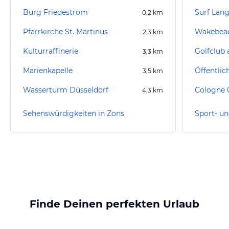
Burg Friedestrom
Surf Lang
0,2
km
Pfarrkirche St. Martinus
Wakebea
2,3
km
Kulturraffinerie
Golfclub 
3,3
km
Marienkapelle
3,5
km
Wasserturm Düsseldorf
4,3
km
Sehenswürdigkeiten in Zons
Sport- un
Finde Deinen perfekten Urlaub