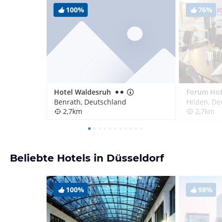
100%
76%
Hotel Waldesruh
Forum Hot
Benrath, Deutschland
Hilden, De
2,7km
2,7km
Beliebte Hotels in Düsseldorf
100%
98%