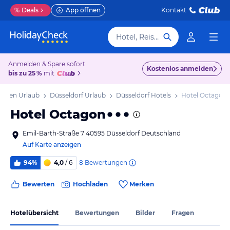
%
Deals
App öffnen
Kontakt
Hotel, Reiseziel
Anmelden & Spare sofort
Kostenlos anmelden
bis zu 25 %
mit
falen Urlaub
Düsseldorf Urlaub
Düsseldorf Hotels
Hotel Octagon
Hotel Octagon
Emil-Barth-Straße 7 40595 Düsseldorf Deutschland
Auf Karte anzeigen
8
Bewertungen
94%
4,0
/ 6
Bewerten
Hochladen
Merken
Hotelübersicht
Bewertungen
Bilder
Fragen