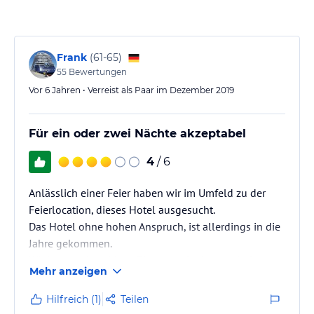
Frank
(
61-65
)
55
Bewertungen
Vor 6 Jahren • Verreist als Paar im Dezember 2019
Für ein oder zwei Nächte akzeptabel
4
/ 6
Anlässlich einer Feier haben wir im Umfeld zu der
Feierlocation, dieses Hotel ausgesucht.
Das Hotel ohne hohen Anspruch, ist allerdings in die
Jahre gekommen.
Wir hatten ein ruhiges Zimmer, mit einem relativ
Mehr anzeigen
kleinem Badeimmer,
Die durchgehende Mattratze des Bettes, war in einem
Hilfreich (1)
Teilen
guten Zustand.