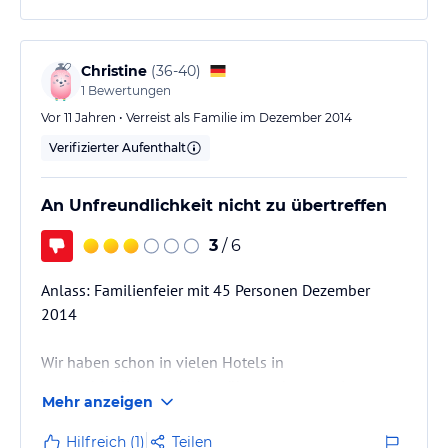
Auf das Frühstück im Hotel haben wir verzichtet, weil
4 Backfilialen sich in unmittelbarer Nähe befanden.
Das im Erdgeschoss befindliche Restaurant hatte
Christine
(
36-40
)
wegen Renovierungsarbeiten geschlossen.
1
Bewertungen
Ich hatte den Eindruck,das…
Vor 11 Jahren • Verreist als Familie im Dezember 2014
Verifizierter Aufenthalt
An Unfreundlichkeit nicht zu übertreffen
3
/ 6
Anlass: Familienfeier mit 45 Personen Dezember
2014
Wir haben schon in vielen Hotels in
unterschiedlichen Ländern übernachtet sowie
Mehr anzeigen
beruflich und privat viele Feiern organisiert und
kennen uns mit dem Preis-/Leistungsverhältnis in der
Hilfreich (1)
Teilen