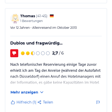
Str. zurückversetzt und war (zumindest an einem
Verregneten Herbst-Abend) von der Straße aus nicht
sofort zu lokalisieren. Hier lese ich zwar was von
Thomas
(
41-45
)
"Parkplatz", war…
1
Bewertungen
Vor 12 Jahren • Alleinreisend im Oktober 2013
Dubios und fragwürdig...
2,7
/ 6
Nach telefonischer Reservierung einige Tage zuvor
erhielt ich am Tag der Anreise (während der Autofahrt
nach Düsseldorf) einen Anruf des Hotelmanagers mit
der Information, es gäbe keine Kapazitäten im Hotel
und die Reservierung wurde irrtümlich von einer
Mehr anzeigen
Kollegin angenommen, ich bin jetzt auf einer
Warteliste! Als Alternative wurde dann für mich ein
Hilfreich (1)
Teilen
Zimmer in einem "Partnerhotel" reserviert, in dem ich