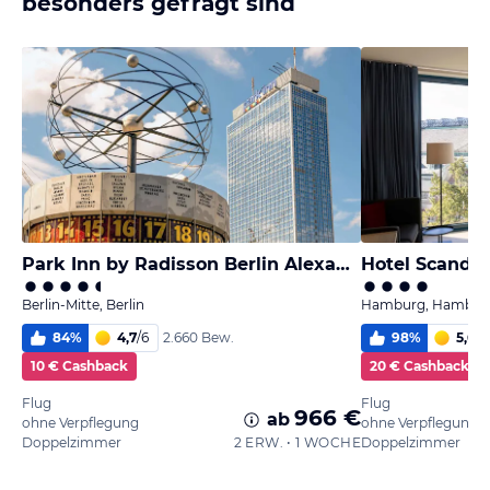
besonders gefragt sind
Park Inn by Radisson Berlin Alexanderplatz
Hotel Scandi
Berlin-Mitte, Berlin
Hamburg, Hambur
84
%
4,7
/
6
98
%
5,6
/
6
2.660 Bew.
10 € Cashback
20 € Cashback
Flug
Flug
966 €
ab
ohne Verpflegung
ohne Verpflegung
Doppelzimmer
2 ERW. • 1 WOCHE
Doppelzimmer