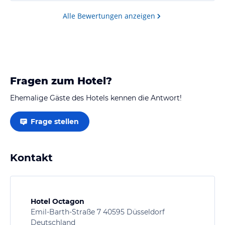
schließlich auch übernachtet habe. Das allgemeine
Geschäftsgebaren im "Achteck" wirft definitiv Fragen
Alle Bewertungen anzeigen
auf,…
Fragen zum Hotel?
Ehemalige Gäste des Hotels kennen die Antwort!
Frage stellen
Kontakt
Hotel Octagon
Emil-Barth-Straße 7 40595 Düsseldorf
Deutschland