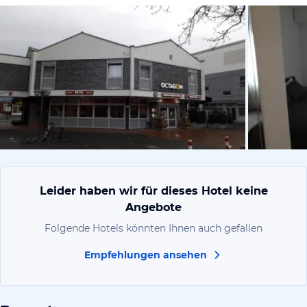
von Frank,
Leider haben wir für dieses Hotel keine
Angebote
Folgende Hotels könnten Ihnen auch gefallen
Empfehlungen ansehen