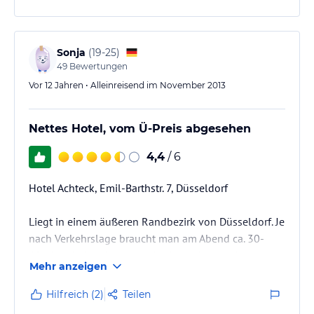
Sonja
(
19-25
)
49
Bewertungen
Vor 12 Jahren • Alleinreisend im November 2013
Nettes Hotel, vom Ü-Preis abgesehen
4,4
/ 6
Hotel Achteck, Emil-Barthstr. 7, Düsseldorf
Liegt in einem äußeren Randbezirk von Düsseldorf. Je
nach Verkehrslage braucht man am Abend ca. 30-
40min mit dem Auto von der Altstadt. (am Morgen
Mehr anzeigen
danach konnte man auch eine S-Bahn Station sehen -
müsste man prüfen, wie schnell diese Verbindung ist).
Hilfreich (2)
Teilen
Es liegt hinter einem ALDI etwas von der Emil-Barth-