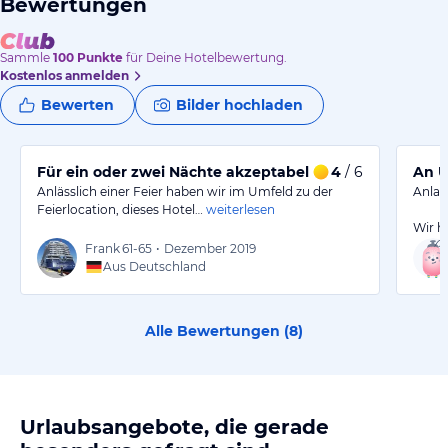
Bewertungen
Sammle
100
Punkte
für Deine Hotelbewertung.
Kostenlos anmelden
Bewerten
Bilder hochladen
Für ein oder zwei Nächte akzeptabel
4
/ 6
An U
Anlässlich einer Feier haben wir im Umfeld zu der
Anlas
Feierlocation, dieses Hotel…
weiterlesen
Wir h
Frank
61-65
•
Dezember 2019
Aus Deutschland
Alle Bewertungen (
8
)
Urlaubsangebote, die gerade