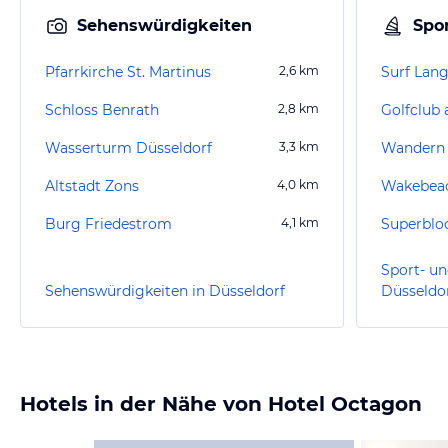
Sehenswürdigkeiten
Spor
Pfarrkirche St. Martinus
2,6
km
Surf Lang
Schloss Benrath
2,8
km
Golfclub 
Wasserturm Düsseldorf
3,3
km
Wandern 
Altstadt Zons
4,0
km
Wakebea
Burg Friedestrom
4,1
km
Superblo
Sport- un
Sehenswürdigkeiten in Düsseldorf
Düsseldo
Hotels in der Nähe von Hotel Octagon