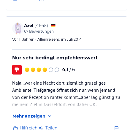
Gastronomie ganz gut aus.
Das Preis-Leistungsverhältnis stimmt hier nicht.
Schlimmer ist jedoch, dass dieses hier an Arroganz
und Unhöflichkeit nicht zu überbieten ist.
Axel
(
41-45
)
67
Bewertungen
- Hotelzimmer
Vor 11 Jahren • Alleinreisend im Juli 2014
in Ordnung, aber nicht wirklich auf Familien
eingestellt. Zu bemängeln ist, dass es in den…
Nur sehr bedingt empfehlenswert
4,1
/ 6
Naja...war eine Nacht dort, ziemlich gruseliges
Ambiente, Tiefgarage öffnet sich nur, wenn jemand
von der Rezeption runter kommt...aber lag günstig zu
meinem Ziel in Düsseldorf, von daher OK.
Mehr anzeigen
Hilfreich
Teilen