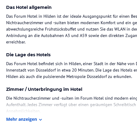
Das Hotel allgemein
Das Forum Hotel in Hilden ist der ideale Ausgangspunkt für einen Bes
Nichtraucherzimmer und -suiten bieten modernen Komfort und ein g
abwechslungsreiche Frühstücksbuffet und nutzen Sie das WLAN in den
Anbindung an die Autobahnen A3 und A59 sowie den direkten Zugang 
erreichbar.
Die Lage des Hotels
Das Forum Hotel befindet sich in Hilden, einer Stadt in der Nähe von 
Innenstadt von Düsseldorf in etwa 20 Minuten. Die Lage des Hotels e
Hilden als auch die pulsierende Metropole Düsseldorf zu erkunden.
Zimmer / Unterbringung im Hotel
Die Nichtraucherzimmer und -suiten im Forum Hotel sind modern eing
Aufenthalt. Jedes Zimmer verfügt über einen geräumigen Schreibtisc
Annehmlichkeiten.
Mehr anzeigen
Gastronomie im Hotel
Beginnen Sie Ihren Tag im Forum Hotel mit einem abwechslungsreichen