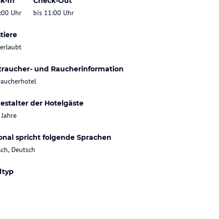
k-In
Check-Out
:00 Uhr
bis 11:00 Uhr
tiere
 erlaubt
traucher- und Raucherinformation
raucherhotel
estalter der Hotelgäste
 Jahre
onal spricht folgende Sprachen
sch, Deutsch
ltyp