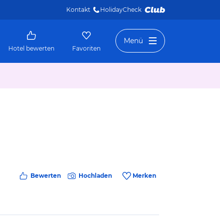
Kontakt
HolidayCheck 
Menü
Hotel bewerten
Favoriten
Bewerten
Hochladen
Merken