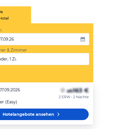
Hotel
m
07.09.26
mer & Zimmer
der, 1 Zi.
163 €
07.09.2026
ab
2 ERW • 2 Nächte
r (Easy)
Hotelangebote
ansehen