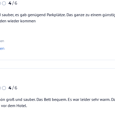
4
/ 6
 sauber, es gab genügend Parkplätze. Das ganze zu einem günstige
ürden wieder kommen
ten
len
4
/ 6
n groß und sauber. Das Bett bequem. Es war leider sehr warm. Da
t vor dem Hotel.