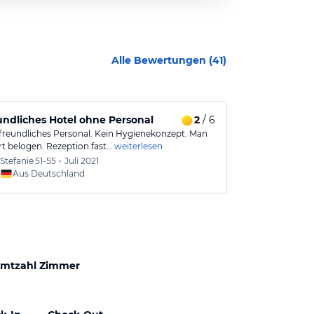
Alle Bewertungen (
41
)
ndliches Hotel ohne Personal
2
/ 6
Das größte 
freundliches Personal. Kein Hygienekonzept. Man
Das Hotel ist 
rt belogen. Rezeption fast…
weiterlesen
Gästen in den
Stefanie
51-55
•
Juli 2021
Jürgen
Aus Deutschland
Aus
mtzahl Zimmer