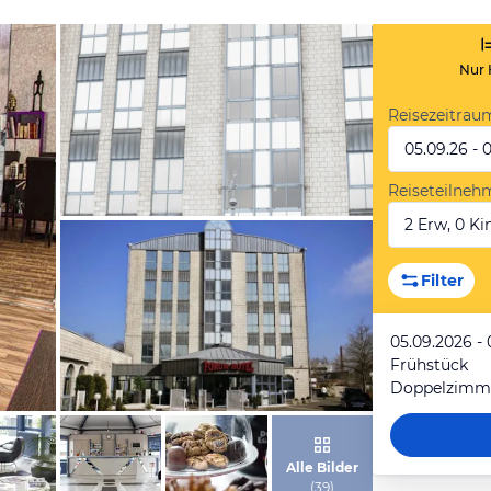
Nur 
Reisezeitrau
05.09.26 - 
Reiseteilneh
2 Erw, 0 Kin
von Expedia
Filter
05.09.2026 - 
Frühstück
Doppelzimme
von Expedia
Alle Bilder
(
39
)