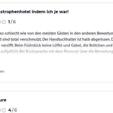
strophenhotel indem ich je war!
1
/ 6
uso schlecht wie von den meisten Gästen in den anderen Bewertun
sind total verschmutzt. Der Handtuchhalter ist halb abgerissen. 
 versifft. Beim Frühstück keine Löffel und Gabel, die Brötchen und
r aufgefüllt. Bei Rücksprache mit dem Personal über die Bewertu
merkt man sofort, dass Ihnen alles schnuppe ist.
len
ure
4
/ 6