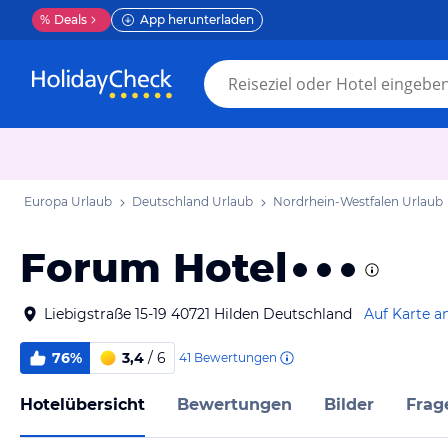
%
Deals
App herunterladen
Europa Urlaub
Deutschland Urlaub
Nordrhein-Westfalen Urlaub
Forum Hotel
Liebigstraße 15-19 40721 Hilden Deutschland
Auf Karte a
76%
3,4
/ 6
41
Bewertungen
Hotelübersicht
Bewertungen
Bilder
Frag