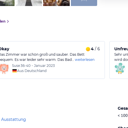
den
Okay
4
/ 6
Unfreu
Das Zimmer war schön groß und sauber. Das Bett
Sehr un
bequem. Es war leider sehr warm. Das Bad…
weiterlesen
wird do
Suse
36-40
•
Januar 2023
Aus Deutschland
Gesa
< 100
 Ausstattung