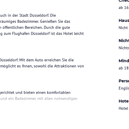
Chec
ab 16
uch in der Stadt Düsseldorf. Die
Haus
eräumiges Badezimmer. Genießen Sie das
 öffentlichen Bereichen. Durch die gute
Nicht
zum Flughafen Düsseldorf ist das Hotel leicht
Nich
Nicht
Düsseldorf. Mit dem Auto erreichen Sie die
Mind
rmöglicht es Ihnen, sowohl die Attraktionen von
ab 18
Pers
Engli
erichtet und bieten einen komfortablen
h und ein Badezimmer mit allen notwendigen
Hote
Hotel
 Frühstücksbuffet, das Ihnen eine Vielzahl