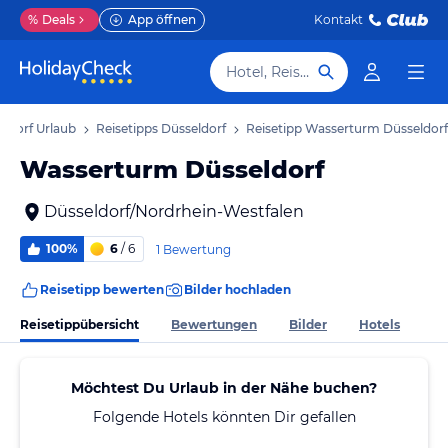
%
Deals
App öffnen
Kontakt
Hotel, Reiseziel
ldorf Urlaub
Reisetipps Düsseldorf
Reisetipp Wasserturm Düsseldorf
Wasserturm Düsseldorf
Düsseldorf/Nordrhein-Westfalen
100%
6
/ 6
1 Bewertung
Reisetipp bewerten
Bilder hochladen
Reisetippübersicht
Bewertungen
Bilder
Hotels
Möchtest Du Urlaub in der Nähe buchen?
Folgende Hotels könnten Dir gefallen