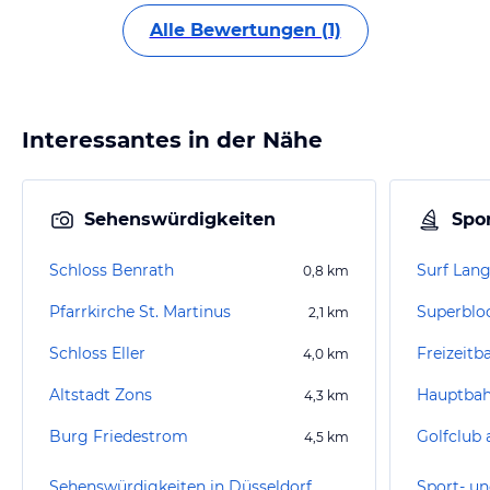
Alle Bewertungen (1)
Interessantes in der Nähe
Sehenswürdigkeiten
Spor
Schloss Benrath
Surf Lang
0,8
km
Pfarrkirche St. Martinus
Superblo
2,1
km
Schloss Eller
Freizeitb
4,0
km
Altstadt Zons
Hauptbah
4,3
km
Burg Friedestrom
Golfclub 
4,5
km
Sehenswürdigkeiten in Düsseldorf