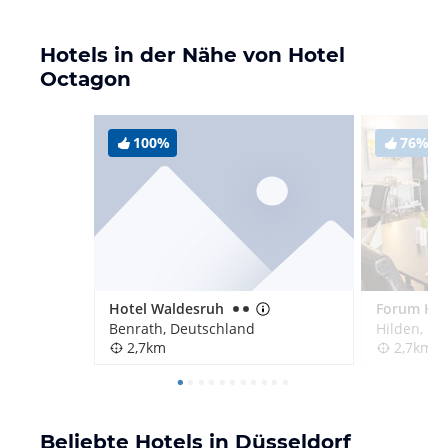
Hotels in der Nähe von Hotel
Octagon
100%
76%
Hotel Waldesruh
Forum Hot
Benrath, Deutschland
Hilden, De
2,7km
2,7km
Beliebte Hotels in Düsseldorf