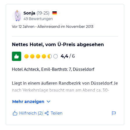
Sonja
(
19-25
)
49
Bewertungen
Vor 12 Jahren • Alleinreisend im November 2013
Nettes Hotel, vom Ü-Preis abgesehen
4,4
/ 6
Hotel Achteck, Emil-Barthstr. 7, Düsseldorf
Liegt in einem äußeren Randbezirk von Düsseldorf. Je
nach Verkehrslage braucht man am Abend ca. 30-
40min mit dem Auto von der Altstadt. (am Morgen
Mehr anzeigen
danach konnte man auch eine S-Bahn Station sehen -
müsste man prüfen, wie schnell diese Verbindung ist).
Hilfreich (2)
Teilen
Es liegt hinter einem ALDI etwas von der Emil-Barth-
Str. zurückversetzt und war (zumindest an einem