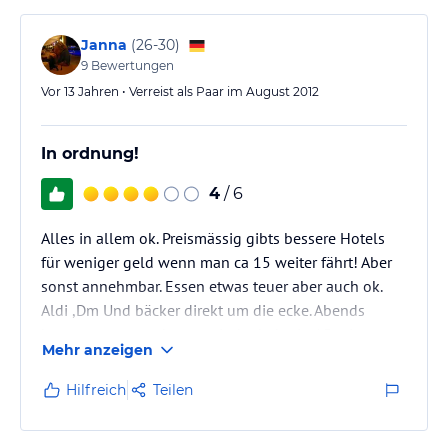
Janna
(
26-30
)
9
Bewertungen
Vor 13 Jahren • Verreist als Paar im August 2012
In ordnung!
4
/ 6
Alles in allem ok. Preismässig gibts bessere Hotels
für weniger geld wenn man ca 15 weiter fährt! Aber
sonst annehmbar. Essen etwas teuer aber auch ok.
Aldi ,Dm Und bäcker direkt um die ecke. Abends
kommt man von da aus mit der bahn in 15 minuten
Mehr anzeigen
zum Düsseldorf Hbf.
Hilfreich
Teilen