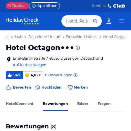
%
Deals
App öffnen
Kontakt
Hotel, Reiseziel
falen Urlaub
Düsseldorf Urlaub
Düsseldorf Hotels
Hotel Octagon
Hotel Octagon
Emil-Barth-Straße 7 40595 Düsseldorf Deutschland
Auf Karte anzeigen
8
Bewertungen
94%
4,0
/ 6
Bewerten
Hochladen
Merken
Hotelübersicht
Bewertungen
Bilder
Fragen
Bewertungen
(
8
)