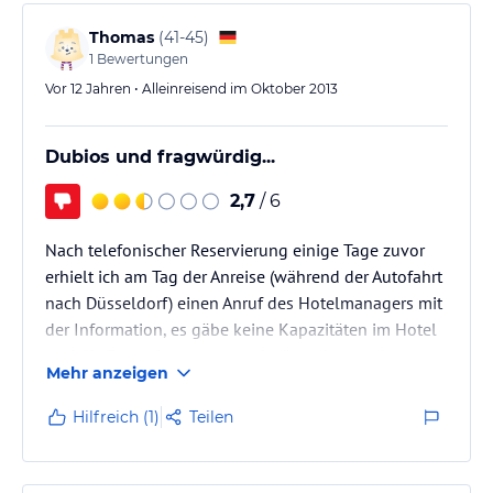
Verregneten Herbst-Abend) von der Straße aus nicht
sofort zu lokalisieren. Hier lese ich zwar was von
Thomas
(
41-45
)
"Parkplatz", war…
1
Bewertungen
Vor 12 Jahren • Alleinreisend im Oktober 2013
Dubios und fragwürdig...
2,7
/ 6
Nach telefonischer Reservierung einige Tage zuvor
erhielt ich am Tag der Anreise (während der Autofahrt
nach Düsseldorf) einen Anruf des Hotelmanagers mit
der Information, es gäbe keine Kapazitäten im Hotel
und die Reservierung wurde irrtümlich von einer
Mehr anzeigen
Kollegin angenommen, ich bin jetzt auf einer
Warteliste! Als Alternative wurde dann für mich ein
Hilfreich (1)
Teilen
Zimmer in einem "Partnerhotel" reserviert, in dem ich
schließlich auch übernachtet habe. Das allgemeine
Geschäftsgebaren im "Achteck" wirft definitiv Fragen