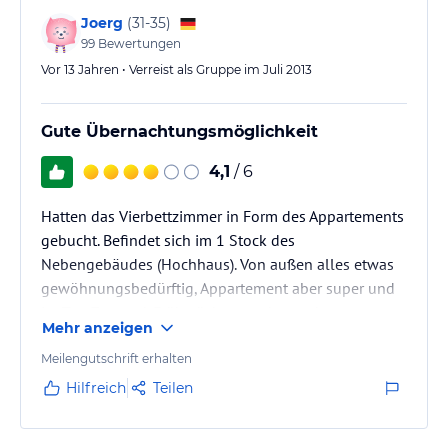
auf,…
Joerg
(
31-35
)
99
Bewertungen
Vor 13 Jahren • Verreist als Gruppe im Juli 2013
Gute Übernachtungsmöglichkeit
4,1
/ 6
Hatten das Vierbettzimmer in Form des Appartements
gebucht. Befindet sich im 1 Stock des
Nebengebäudes (Hochhaus). Von außen alles etwas
gewöhnungsbedürftig, Appartement aber super und
im Top Zustand. Frühstück etwas knapp bemessen
Mehr anzeigen
aber OK. Für eine Übernachtung zu empfehlen
Meilengutschrift erhalten
Hilfreich
Teilen