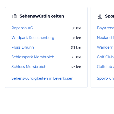
Sehenswürdigkeiten
Spor
Ropardo AG
BayArena
1,0
km
Wildpark Reuschenberg
Neuland 
1,8
km
Fluss Dhünn
Wandern 
3,3
km
Schlosspark Morsbroich
Golf Club
3,5
km
Schloss Morsbroich
Golfclub 
3,6
km
Sehenswürdigkeiten in Leverkusen