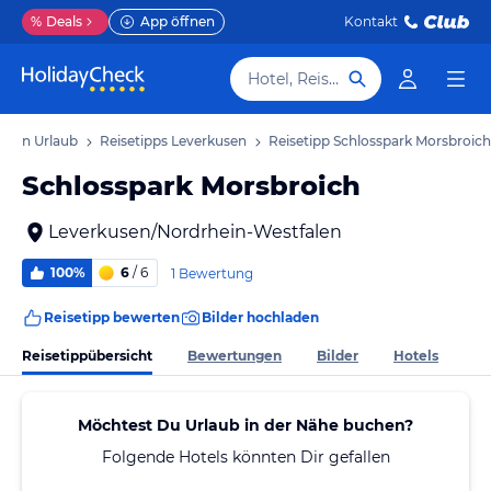
%
Deals
App öffnen
Kontakt
Hotel, Reiseziel
usen Urlaub
Reisetipps Leverkusen
Reisetipp Schlosspark Morsbroich
Schlosspark Morsbroich
Leverkusen/Nordrhein-Westfalen
100%
6
/ 6
1 Bewertung
Reisetipp bewerten
Bilder hochladen
Reisetippübersicht
Bewertungen
Bilder
Hotels
Möchtest Du Urlaub in der Nähe buchen?
Folgende Hotels könnten Dir gefallen