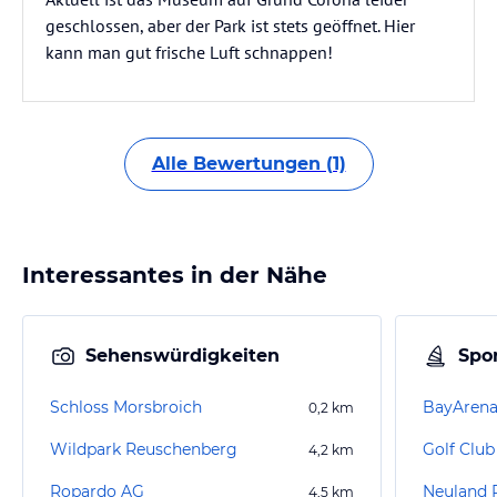
geschlossen, aber der Park ist stets geöffnet. Hier
kann man gut frische Luft schnappen!
Alle Bewertungen (1)
Interessantes in der Nähe
Sehenswürdigkeiten
Spor
Schloss Morsbroich
BayArena
0,2
km
Wildpark Reuschenberg
Golf Club
4,2
km
Ropardo AG
Neuland 
4,5
km