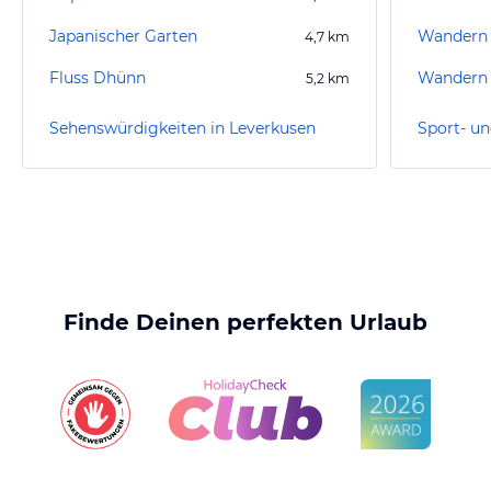
Japanischer Garten
Wandern 
4,7
km
Fluss Dhünn
Wandern 
5,2
km
Sehenswürdigkeiten in Leverkusen
Finde Deinen perfekten Urlaub